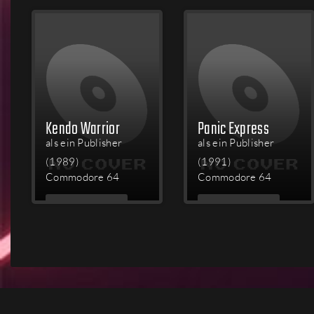
LESEN
LESEN
Kendo Warrior
Panic Express
als ein Publisher
als ein Publisher
(1989)
(1991)
Commodore 64
Commodore 64
MEHR
MEHR
LESEN
LESEN