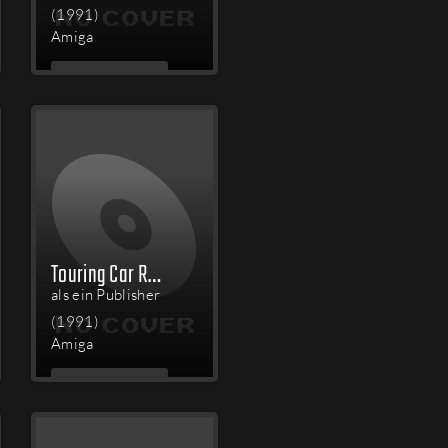
(1991)
Amiga
MEHR
LESEN
Touring Car Racer
als ein Publisher
(1991)
Amiga
MEHR
LESEN