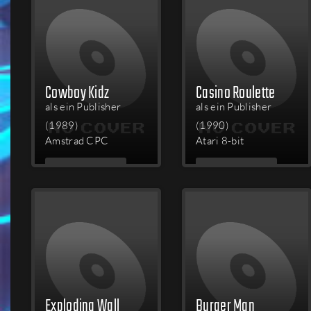
Cowboy Kidz
Casino Roulette
als ein Publisher
als ein Publisher
(1989)
(1990)
Amstrad CPC
Atari 8-bit
MEHR
MEHR
LESEN
LESEN
Exploding Wall
Burger Man