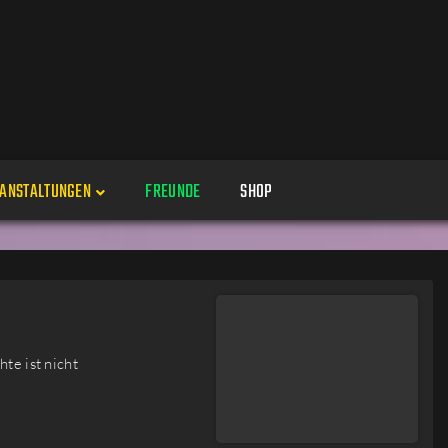
ANSTALTUNGEN
FREUNDE
SHOP
Veranstaltungen
Alle
Veranstaltung erstellen
Genres
te ist nicht
Perspektiven
Veranstaltungsorte