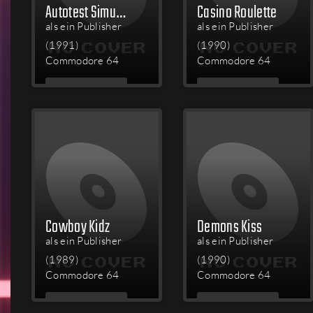
Autotest Simulator
Casino Roulette
als ein Publisher
als ein Publisher
(1991)
(1990)
Commodore 64
Commodore 64
MEHR
MEHR
LESEN
LESEN
Cowboy Kidz
Demons Kiss
als ein Publisher
als ein Publisher
(1989)
(1990)
Commodore 64
Commodore 64
MEHR
MEHR