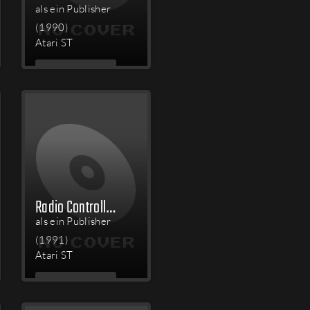
als ein Publisher
(1990)
Atari ST
MEHR
LESEN
Radio Controlled Racer
als ein Publisher
(1991)
Atari ST
MEHR
LESEN