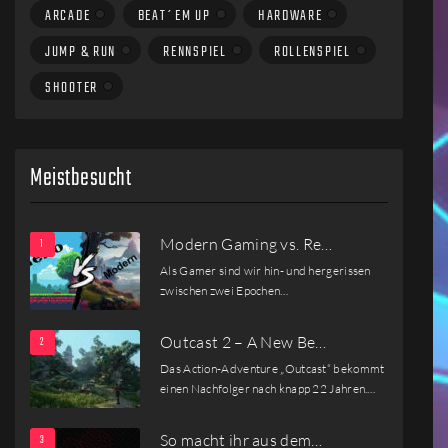
ARCADE
BEAT´EM UP
HARDWARE
JUMP & RUN
RENNSPIEL
ROLLENSPIEL
SHOOTER
Meistbesucht
Modern Gaming vs. Re…
Als Gamer sind wir hin- und hergerissen
zwischen zwei Epochen…
Outcast 2 – A New Be…
Das Action-Adventure „Outcast“ bekommt
einen Nachfolger nach knapp 22 Jahren.…
So macht ihr aus dem…