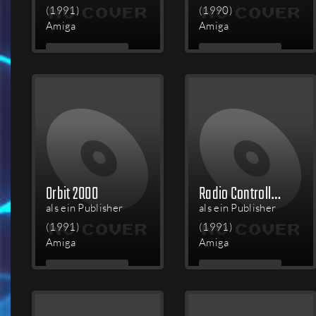
(1991)
(1990)
Amiga
Amiga
MEHR
MEHR
LESEN
LESEN
Orbit 2000
Radio Controlled Racer
als ein Publisher
als ein Publisher
(1991)
(1991)
Amiga
Amiga
MEHR
MEHR
LESEN
LESEN