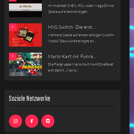
Ihr möchtet SNES-, PS1- oder Mega Drive-
Spiele auf einem einzigen…
MIG Switch: Die erst…
Mehrere Spiele auf einem einzigen Switch-
Modul? Das würde einiges an…
Mario Kart 64: Funra…
Die Fangruppe Mario Kart 64 HD befasst
sich damit, „Mario…
Soziale Netzwerke