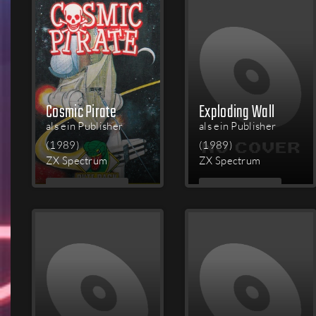
Cosmic Pirate
Exploding Wall
als ein Publisher
als ein Publisher
(1989)
(1989)
ZX Spectrum
ZX Spectrum
MEHR
MEHR
LESEN
LESEN