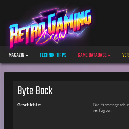
MAGAZIN
TECHNIK-TIPPS
GAME DATABASE
VER
Spiele
Byte Back
Jahre
Geschichte:
Die Firmengeschich
verfügbar.
Plattformen