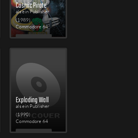
Cosmic Pirate
als ein Publisher
(1989)
Commodore 64
MEHR
LESEN
Exploding Wall
als ein Publisher
(1990)
Commodore 64
MEHR