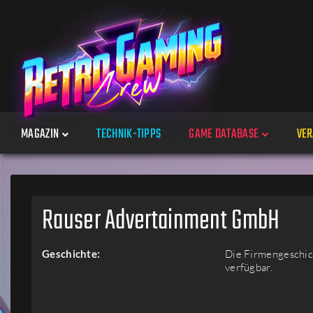
MAGAZIN
TECHNIK-TIPPS
GAME DATABASE
VER
Spiele
Rauser Advertainment GmbH
Jahre
Geschichte:
Die Firmengeschich
verfügbar.
Plattformen