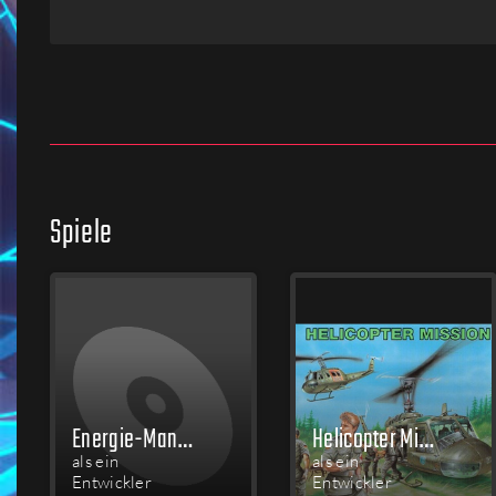
Firmen
Menschen
Spiele
Energie-Manager
Helicopter Mission
als ein
als ein
Entwickler
Entwickler