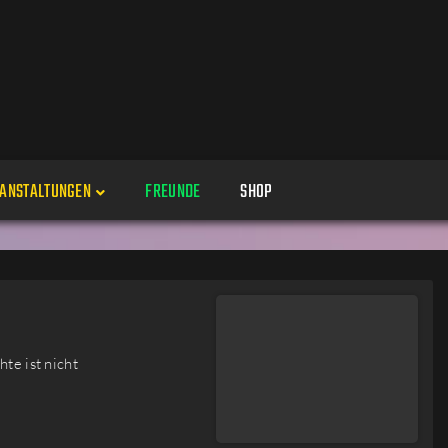
ANSTALTUNGEN
FREUNDE
SHOP
Veranstaltungen
Alle
Veranstaltung erstellen
Genres
te ist nicht
Perspektiven
Veranstaltungsorte