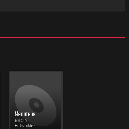
Menateus
als ein
Entwickler