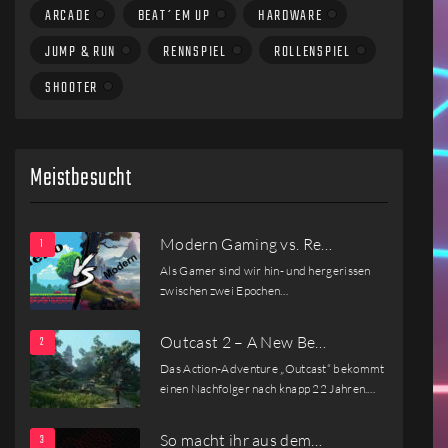
ARCADE
BEAT´EM UP
HARDWARE
JUMP & RUN
RENNSPIEL
ROLLENSPIEL
SHOOTER
Meistbesucht
Modern Gaming vs. Re…
Als Gamer sind wir hin- und hergerissen
zwischen zwei Epochen…
Outcast 2 – A New Be…
Das Action-Adventure „Outcast“ bekommt
einen Nachfolger nach knapp 22 Jahren.…
So macht ihr aus dem…