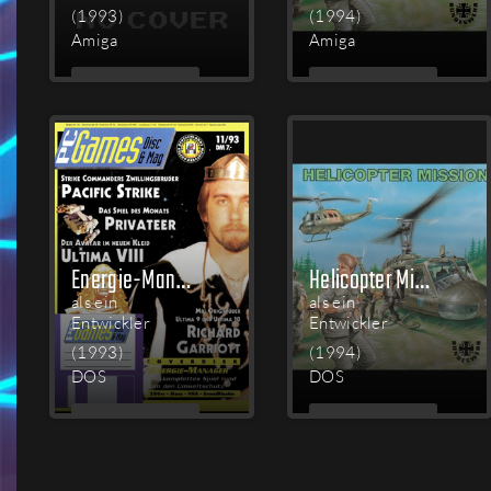
(1993)
(1994)
Amiga
Amiga
MEHR
MEHR
LESEN
LESEN
Energie-Manager
Helicopter Mission
als ein
als ein
Entwickler
Entwickler
(1993)
(1994)
DOS
DOS
MEHR
MEHR
LESEN
LESEN