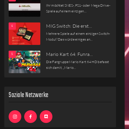
Ihr möchtet SNES-, PS1- oder Mega Drive-
Spiele auf einem einzigen…
MIG Switch: Die erst…
Mehrere Spiele auf einem einzigen Switch-
Modul? Das würde einiges an…
Mario Kart 64: Funra…
Die Fangruppe Mario Kart 64 HD befasst
sich damit, „Mario…
Soziale Netzwerke