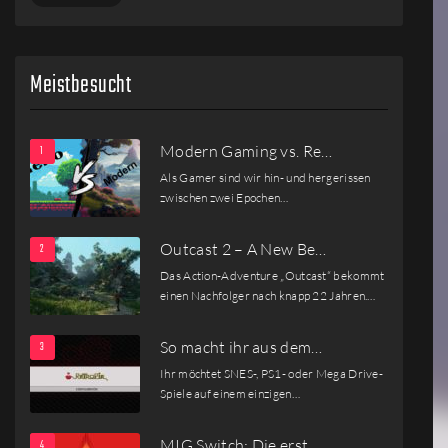
Meistbesucht
Modern Gaming vs. Re…
Als Gamer sind wir hin- und hergerissen
zwischen zwei Epochen…
Outcast 2 – A New Be…
Das Action-Adventure „Outcast“ bekommt
einen Nachfolger nach knapp 22 Jahren.…
So macht ihr aus dem…
Ihr möchtet SNES-, PS1- oder Mega Drive-
Spiele auf einem einzigen…
MIG Switch: Die erst…