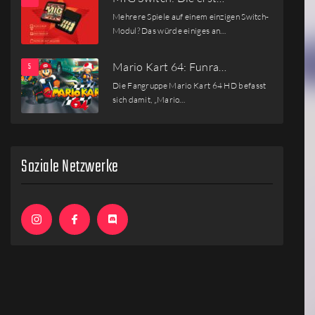
Mehrere Spiele auf einem einzigen Switch-
Modul? Das würde einiges an…
Mario Kart 64: Funra…
Die Fangruppe Mario Kart 64 HD befasst
sich damit, „Mario…
Soziale Netzwerke