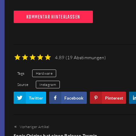
KOMMENTAR HINTERLASSEN
4.89
(
19 Abstimmungen
)
1
2
3
4
5
Tags
Hardware
Source
Instagram
Twitter
Facebook
Pinterest
Vorheriger Artikel
Sonic Origins hat einen Release-Termin