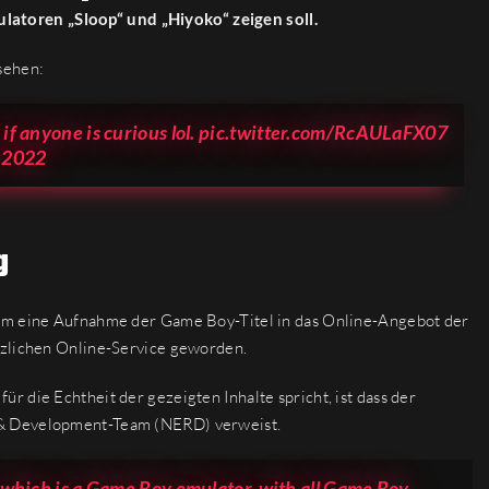
toren „Sloop“ und „Hiyoko“ zeigen soll.
sehen:
if anyone is curious lol.
pic.twitter.com/RcAULaFX07
, 2022
g
 um eine Aufnahme der Game Boy-Titel in das Online-Angebot der
tzlichen Online-Service geworden.
 die Echtheit der gezeigten Inhalte spricht, ist dass der
 & Development-Team (NERD) verweist.
, which is a Game Boy emulator, with all Game Boy