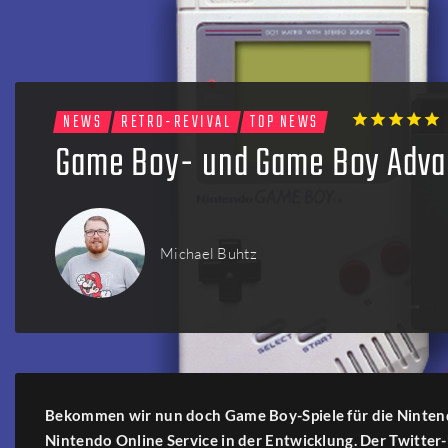
Firmen
Menschen
NEWS
RETRO-REVIVAL
TOP NEWS
1
2
3
4
5
Game Boy- und Game Boy Advan
Michael Buhtz
Bekommen wir nun doch Game Boy-Spiele für die Nintendo
Nintendo Online Service in der Entwicklung. Der Twitter