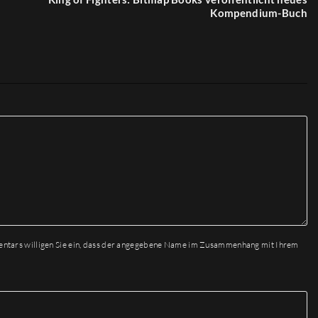
Kompendium-Buch
entars willigen Sie ein, dass der angegebene Name im Zusammenhang mit Ihrem