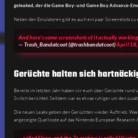
geleaked, der die Game Boy- und Game Boy Advance-Emula
Neben den Emulatoren gibt es auch ein paar Screenshots zu 
And here's some screenshots of it actually working 
— Trash_Bandatcoot (@trashbandatcoot)
April 18
Gerüchte halten sich hartnäcki
Bereits im letzten Jahr haben wir euch über Gerüchte rund
Switch berichtet. Seitdem war es etwas ruhiger um den zusä
Die neuen Leaks geben den Gerüchten wieder Auftrieb. Was für
angezeigte Quellcode auf das Nintendo European Research
…called Sloop, and the 7z archive is called Hiyoko