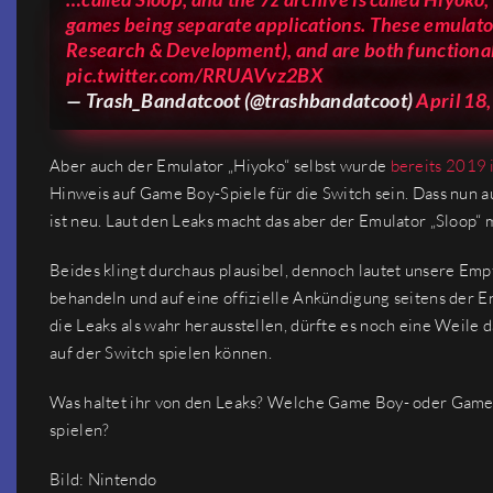
games being separate applications. These emulat
Research & Development), and are both functional, 
pic.twitter.com/RRUAVvz2BX
— Trash_Bandatcoot (@trashbandatcoot)
April 18
Aber auch der Emulator „Hiyoko“ selbst wurde
bereits 2019
Hinweis auf Game Boy-Spiele für die Switch sein. Dass nun a
ist neu. Laut den Leaks macht das aber der Emulator „Sloop“ 
Beides klingt durchaus plausibel, dennoch lautet unsere Emp
behandeln und auf eine offizielle Ankündigung seitens der En
die Leaks als wahr herausstellen, dürfte es noch eine Weile
auf der Switch spielen können.
Was haltet ihr von den Leaks? Welche Game Boy- oder Game 
spielen?
Bild: Nintendo