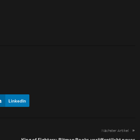
LinkedIn
Nächster Artikel
King of Fighters: Bitmap Books veröffentlicht neues