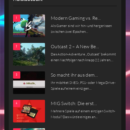
Modern Gaming vs. Re…
Als Gamer sind wir hin- und hergerissen
zwischen zwei Epochen…
Outcast 2 – A New Be…
Das Action-Adventure „Outcast“ bekommt
einen Nachfolger nach knapp 22 Jahren.…
So macht ihr aus dem…
Ihr möchtet SNES-, PS1- oder Mega Drive-
Spiele auf einem einzigen…
MIG Switch: Die erst…
Mehrere Spiele auf einem einzigen Switch-
Modul? Das würde einiges an…