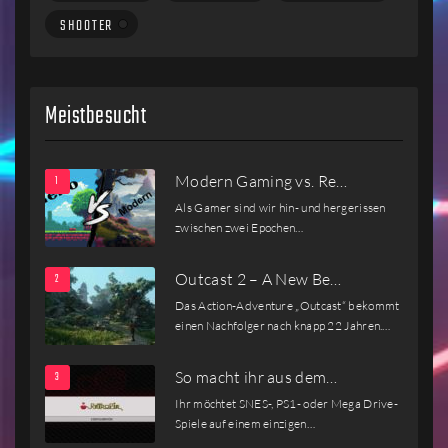
SHOOTER
Meistbesucht
Modern Gaming vs. Re…
Als Gamer sind wir hin- und hergerissen
zwischen zwei Epochen…
Outcast 2 – A New Be…
Das Action-Adventure „Outcast“ bekommt
einen Nachfolger nach knapp 22 Jahren.…
So macht ihr aus dem…
Ihr möchtet SNES-, PS1- oder Mega Drive-
Spiele auf einem einzigen…