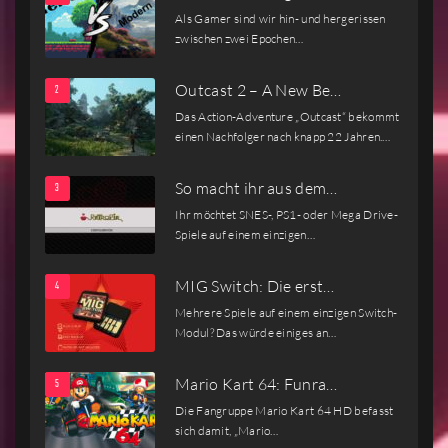
Als Gamer sind wir hin- und hergerissen
zwischen zwei Epochen…
Outcast 2 – A New Be…
Das Action-Adventure „Outcast“ bekommt
einen Nachfolger nach knapp 22 Jahren.…
So macht ihr aus dem…
Ihr möchtet SNES-, PS1- oder Mega Drive-
Spiele auf einem einzigen…
MIG Switch: Die erst…
Mehrere Spiele auf einem einzigen Switch-
Modul? Das würde einiges an…
Mario Kart 64: Funra…
Die Fangruppe Mario Kart 64 HD befasst
sich damit, „Mario…