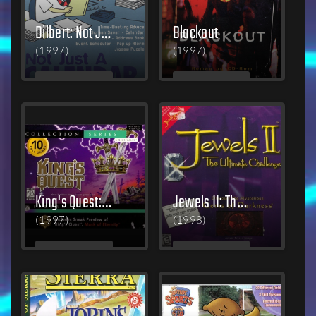
Dilbert: Not Just A Calendar
Blackout
(1997)
(1997)
MEHR
MEHR
LESEN
LESEN
King's Quest: Collection Series
Jewels II: The Ultimate Challenge
(1997)
(1998)
MEHR
MEHR
LESEN
LESEN