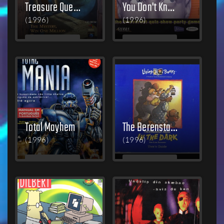
Treasure Quest
You Don't Know Jack: Volume 2
(1996)
(1996)
MEHR
MEHR
LESEN
LESEN
Total Mayhem
The Berenstain Bears in the Dark
(1996)
(1996)
MEHR
MEHR
LESEN
LESEN