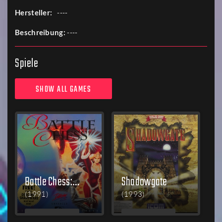
Hersteller:
----
Beschreibung:
----
Spiele
Battle Chess: Enhanced CD-ROM
Shadowgate
(1991)
(1993)
MEHR
MEHR