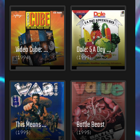
LESEN
LESEN
Video Cube: Space
Dole: 5 A Day Adventures
(1994)
(1995)
MEHR
MEHR
LESEN
LESEN
This Means War!
Battle Beast
(1995)
(1995)