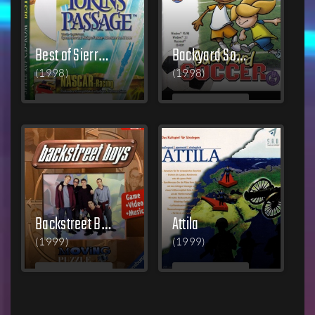
Best of Sierra Nr. 9
Backyard Soccer
(1998)
(1998)
MEHR
MEHR
LESEN
LESEN
Backstreet Boys: Puzzles in Motion
Attila
(1999)
(1999)
MEHR
MEHR
LESEN
LESEN