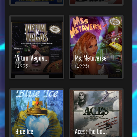
MEHR
MEHR
LESEN
LESEN
Virtual Vegas: Turbo Blackjack
Ms. Metaverse
(1995)
(1995)
MEHR
MEHR
LESEN
LESEN
Blue Ice
Aces: The Complete Collector's Edition