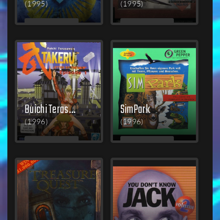
(1995)
(1995)
MEHR
MEHR
LESEN
LESEN
Buichi Terasawa's Takeru: Letter of the Law
SimPark
(1996)
(1996)
MEHR
MEHR
LESEN
LESEN