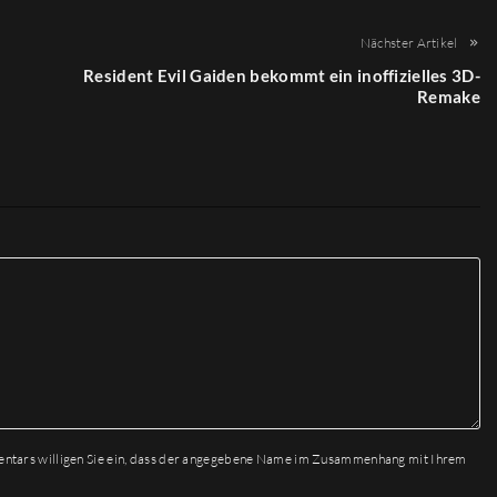
Nächster Artikel
Resident Evil Gaiden bekommt ein inoffizielles 3D-
Remake
entars willigen Sie ein, dass der angegebene Name im Zusammenhang mit Ihrem