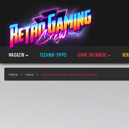
MAGAZIN
TECHNIK-TIPPS
GAME DATABASE
VER
Spiele
Home
News
Verschollener Atari-Entwickler gesucht
Jahre
Plattformen