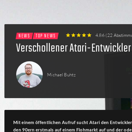
Firmen
Menschen
NEWS
TOP NEWS
4.86
(
22 Abstimm
1
2
3
4
5
Verschollener Atari-Entwickler
Michael Buhtz
Mit einem öffentlichen Aufruf sucht Atari den Entwickler
den 90ern erstmals auf einem Flohmarkt auf und der oder 