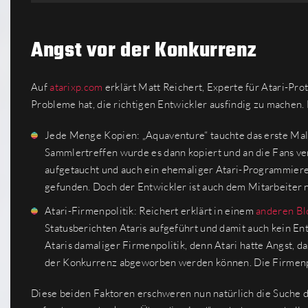
Angst vor der Konkurrenz
Auf
atarixp.com
erklärt Matt Reichert, Experte für Atari-Pr
Probleme hat, die richtigen Entwickler ausfindig zu mache
Jede Menge Kopien: „Aquaventure“ tauchte das erste Mal 
Sammlertreffen wurde es dann kopiert und an die Fans ver
aufgetaucht und auch ein ehemaliger Atari-Programmierer
gefunden. Doch der Entwickler ist auch dem Mitarbeiter n
Atari-Firmenpolitik: Reichert erklärt in einem
anderen Bl
Statusberichten Ataris aufgeführt und damit auch kein Ent
Ataris damaliger Firmenpolitik, denn Atari hatte Angst, 
der Konkurrenz abgeworben werden können. Die Firmenpol
Diese beiden Faktoren erschweren nun natürlich die Suche de