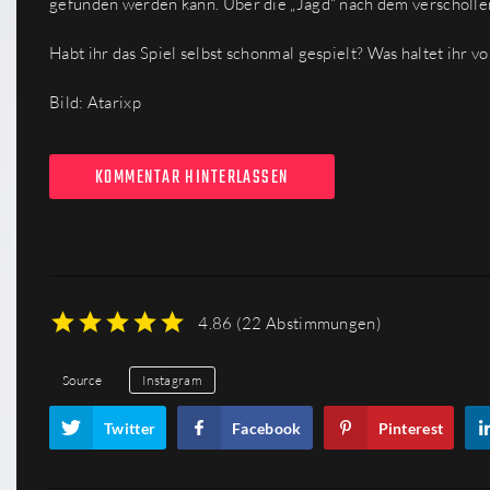
gefunden werden kann. Über die „Jagd“ nach dem verschollen
Habt ihr das Spiel selbst schonmal gespielt? Was haltet ihr v
Bild: Atarixp
KOMMENTAR HINTERLASSEN
4.86
(
22 Abstimmungen
)
1
2
3
4
5
Source
Instagram
Twitter
Facebook
Pinterest