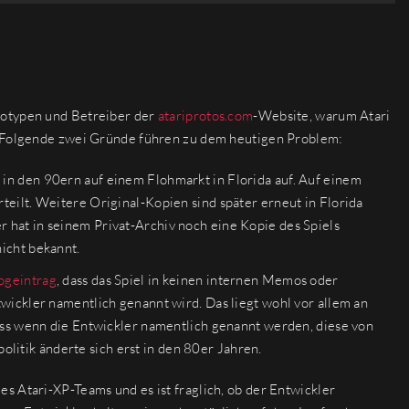
ototypen und Betreiber der
atariprotos.com
-Website, warum Atari
n. Folgende zwei Gründe führen zu dem heutigen Problem:
in den 90ern auf einem Flohmarkt in Florida auf. Auf einem
teilt. Weitere Original-Kopien sind später erneut in Florida
 hat in seinem Privat-Archiv noch eine Kopie des Spiels
icht bekannt.
ogeintrag
, dass das Spiel in keinen internen Memos oder
wickler namentlich genannt wird. Das liegt wohl vor allem an
dass wenn die Entwickler namentlich genannt werden, diese von
itik änderte sich erst in den 80er Jahren.
s Atari-XP-Teams und es ist fraglich, ob der Entwickler