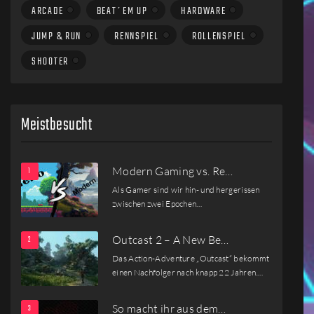
ARCADE
BEAT´EM UP
HARDWARE
JUMP & RUN
RENNSPIEL
ROLLENSPIEL
SHOOTER
Meistbesucht
Modern Gaming vs. Re…
Als Gamer sind wir hin- und hergerissen
zwischen zwei Epochen…
Outcast 2 – A New Be…
Das Action-Adventure „Outcast“ bekommt
einen Nachfolger nach knapp 22 Jahren.…
So macht ihr aus dem…