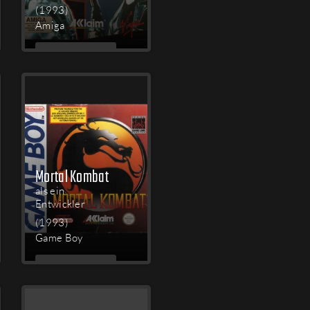
(1993)
Amiga
MEHR
LESEN
Mortal Kombat
als ein
Entwickler
(1993)
Game Boy
MEHR
LESEN