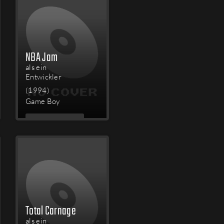
NBA Jam
als ein
Entwickler
(1994)
Game Boy
MEHR
LESEN
Total Carnage
als ein