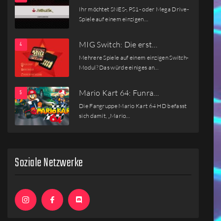
Ihr möchtet SNES-, PS1- oder Mega Drive-
Spiele auf einem einzigen…
MIG Switch: Die erst…
Mehrere Spiele auf einem einzigen Switch-
Modul? Das würde einiges an…
Mario Kart 64: Funra…
Die Fangruppe Mario Kart 64 HD befasst
sich damit, „Mario…
Soziale Netzwerke