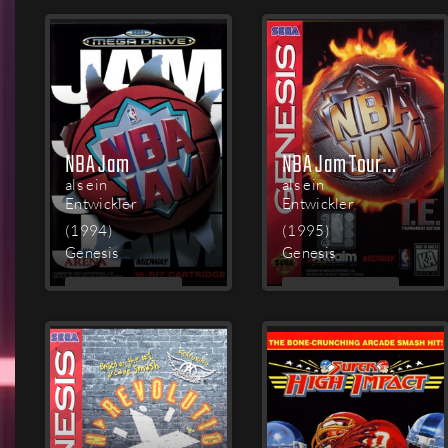
LESEN
LESEN
NBA Jam
NBA Jam Tournament Edition
als ein
als ein
Entwickler
Entwickler
(1994)
(1995)
Genesis
Genesis
MEHR
MEHR
LESEN
LESEN