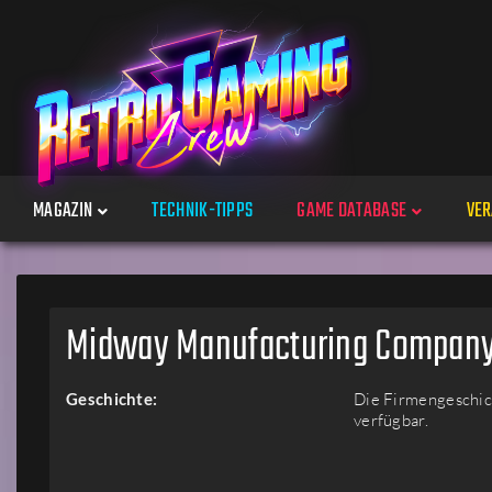
MAGAZIN
TECHNIK-TIPPS
GAME DATABASE
VER
Spiele
Midway Manufacturing Compan
Jahre
Geschichte:
Die Firmengeschich
verfügbar.
Plattformen