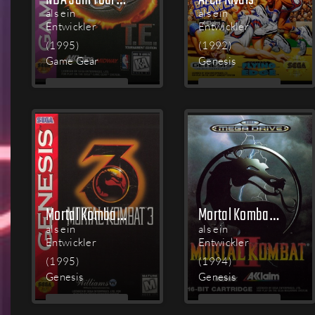
als ein
als ein
Entwickler
Entwickler
(1995)
(1992)
Game Gear
Genesis
MEHR
MEHR
LESEN
LESEN
Mortal Kombat 3
Mortal Kombat II
als ein
als ein
Entwickler
Entwickler
(1995)
(1994)
Genesis
Genesis
MEHR
MEHR