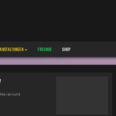
ANSTALTUNGEN
FREUNDE
SHOP
Veranstaltungen
Alle
y
Veranstaltung erstellen
Genres
te ist nicht
Perspektiven
Veranstaltungsorte