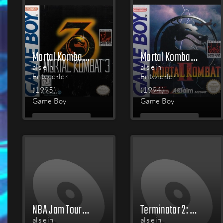
Mortal Kombat 3
Mortal Kombat II
als ein
als ein
Entwickler
Entwickler
(1995)
(1994)
Game Boy
Game Boy
MEHR
MEHR
LESEN
LESEN
NBA Jam Tournament Edition
Terminator 2: Judgment Day
als ein
als ein