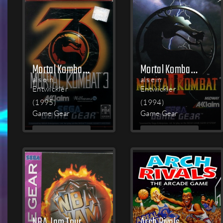
Mortal Kombat 3
Mortal Kombat II
als ein
als ein
Entwickler
Entwickler
(1995)
(1994)
Game Gear
Game Gear
MEHR
MEHR
LESEN
LESEN
NBA Jam Tournament Edition
Arch Rivals