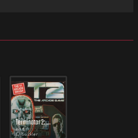
Terminator 2: Judgment Day
als ein
Entwickler