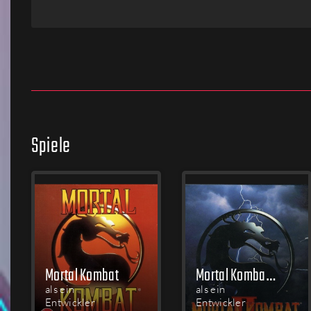
Firmen
Menschen
Spiele
Mortal Kombat
Mortal Kombat II
als ein
als ein
Entwickler
Entwickler