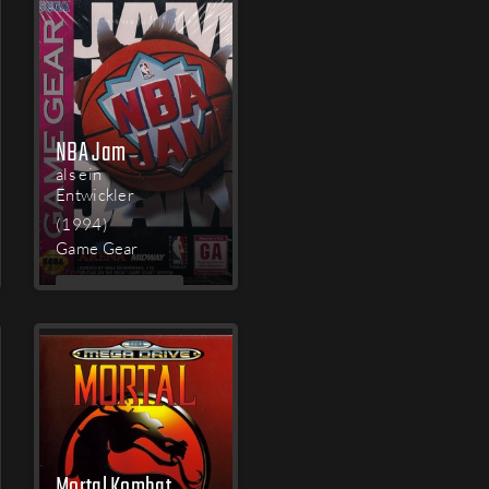
NBA Jam
als ein
Entwickler
(1994)
Game Gear
MEHR
LESEN
Mortal Kombat