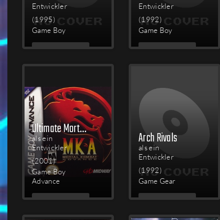
Entwickler
Entwickler
(1995)
(1992)
Game Boy
Game Boy
MEHR
MEHR
LESEN
LESEN
Ultimate Mortal Kombat 3
Arch Rivals
als ein
Entwickler
als ein
Entwickler
(2001)
(1992)
Game Boy
Advance
Game Gear
MEHR
MEHR
LESEN
LESEN