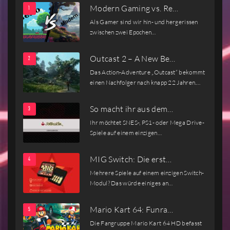
Modern Gaming vs. Re…
Als Gamer sind wir hin- und hergerissen
zwischen zwei Epochen…
Outcast 2 – A New Be…
Das Action-Adventure „Outcast“ bekommt
einen Nachfolger nach knapp 22 Jahren.…
So macht ihr aus dem…
Ihr möchtet SNES-, PS1- oder Mega Drive-
Spiele auf einem einzigen…
MIG Switch: Die erst…
Mehrere Spiele auf einem einzigen Switch-
Modul? Das würde einiges an…
Mario Kart 64: Funra…
Die Fangruppe Mario Kart 64 HD befasst