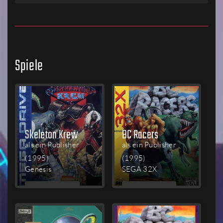
Spiele
Skeleton Krew
BC Racers
als ein Publisher
als ein Publisher
(1995)
(1995)
Genesis
SEGA 32X
MEHR
MEHR
LESEN
LESEN