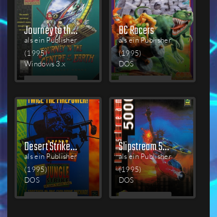
Journey to the Centre of the Earth
BC Racers
als ein Publisher
als ein Publisher
(1995)
(1995)
Windows 3.x
DOS
MEHR
MEHR
LESEN
LESEN
Desert Strike and Jungle Strike
Slipstream 5000
als ein Publisher
als ein Publisher
(1995)
(1995)
DOS
DOS
MEHR
MEHR
LESEN
LESEN