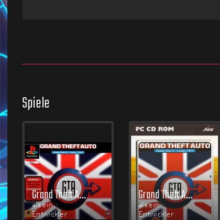
Firmen
Menschen
Spiele
Grand Theft Auto: Mission Pack #1 - London 1969
Grand Theft Auto: Mission Pack #1 - London 1969
als ein
als ein
Entwickler
Entwickler