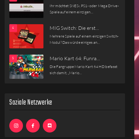
Ihr möchtet SNES-, PS1- oder Mega Drive-
Spiele auf einem einzigen…
MIG Switch: Die erst…
Mehrere Spiele auf einem einzigen Switch-
Modul? Das würde einiges an…
Mario Kart 64: Funra…
Die Fangruppe Mario Kart 64 HD befasst
sich damit, „Mario…
Soziale Netzwerke