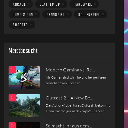
ARCADE
BEAT´EM UP
HARDWARE
JUMP & RUN
RENNSPIEL
ROLLENSPIEL
SHOOTER
Meistbesucht
Modern Gaming vs. Re…
Als Gamer sind wir hin- und hergerissen
zwischen zwei Epochen…
Outcast 2 – A New Be…
Das Action-Adventure „Outcast“ bekommt
einen Nachfolger nach knapp 22 Jahren.…
So macht ihr aus dem…