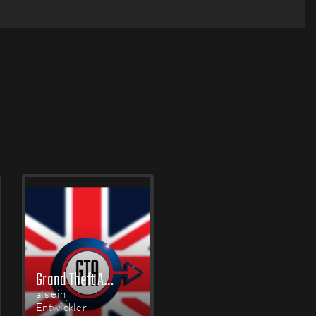
Grand Theft Auto: Mission Pack #2 - London 1961
als ein
Entwickler