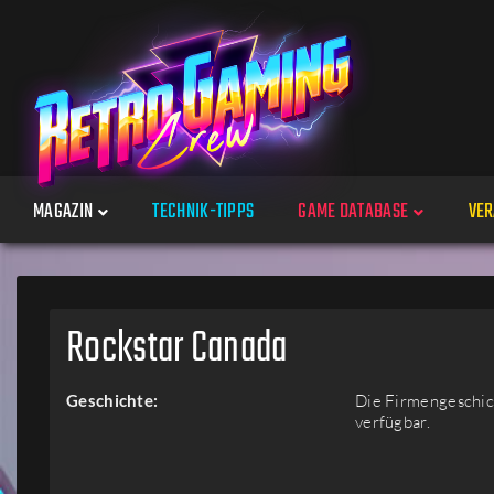
MAGAZIN
TECHNIK-TIPPS
GAME DATABASE
VER
Spiele
Rockstar Canada
Jahre
Geschichte:
Die Firmengeschich
verfügbar.
Plattformen