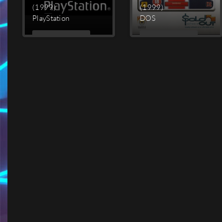
(1999)
(1999)
PlayStation
DOS
MEHR
MEHR
LESEN
LESEN