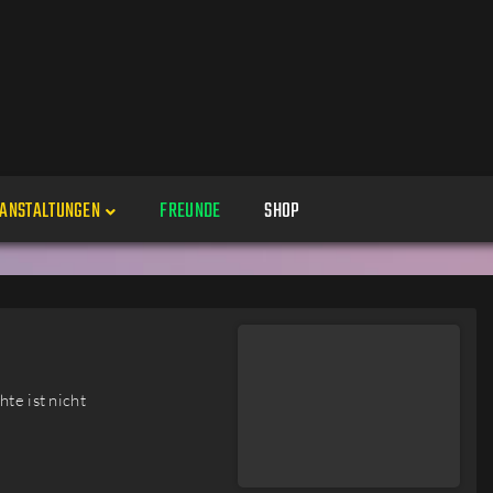
ANSTALTUNGEN
FREUNDE
SHOP
Veranstaltungen
Alle
Veranstaltung erstellen
Genres
te ist nicht
Perspektiven
Veranstaltungsorte