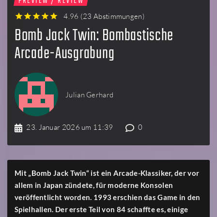
PREVIEW / REVIEW
4.96
(
23 Abstimmungen
)
1
2
3
4
5
Bomb Jack Twin: Bombastische
Arcade-Ausgrabung
Julian Gerhard
23. Januar 2026 um 11:39
0
Mit „Bomb Jack Twin“ ist ein Arcade-Klassiker, der vor
allem in Japan zündete, für moderne Konsolen
veröffentlicht worden. 1993 erschien das Game in den
Spielhallen. Der erste Teil von 84 schaffte es, einige