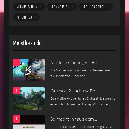
JUMP & RUN
RENNSPIEL
ROLLENSPIEL
SHOOTER
Meistbesucht
Modern Gaming vs. Re…
Als Gamer sind wir hin- und hergerissen
zwischen zwei Epochen…
Outcast 2 – A New Be…
Das Action-Adventure „Outcast“ bekommt
einen Nachfolger nach knapp 22 Jahren.…
So macht ihr aus dem…
Ihr möchtet SNES-, PS1- oder Mega Drive-