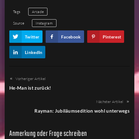
1
2
3
4
5
Tags
Arcade
Source
Instagram
Twitter
Facebook
Pinterest
LinkedIn
Vorheriger Artikel
He-Man ist zurück!
Nächster Artikel
Rayman: Jubiläumsedition wohl unterwegs
Anmerkung oder Frage schreiben