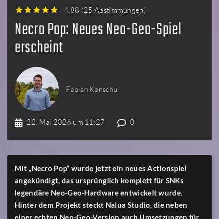
4.88
(
25 Abstimmungen
)
1
2
3
4
5
Necro Pop: Neues Neo-Geo-Spiel
erscheint
Fabian Konschu
22. Mai 2026 um 11:27
0
Mit „Necro Pop“ wurde jetzt ein neues Actionspiel
angekündigt, das ursprünglich komplett für SNKs
legendäre Neo-Geo-Hardware entwickelt wurde.
Hinter dem Projekt steckt Nalua Studio, die neben
einer echten Neo-Geo-Version auch Umsetzungen für