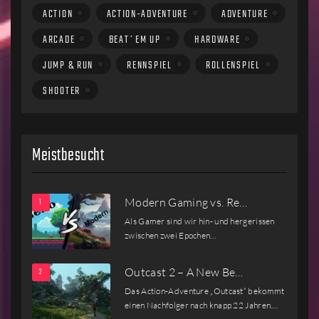
ACTION
ACTION-ADVENTURE
ADVENTURE
ARCADE
BEAT´EM UP
HARDWARE
JUMP & RUN
RENNSPIEL
ROLLENSPIEL
SHOOTER
Meistbesucht
Modern Gaming vs. Re…
Als Gamer sind wir hin- und hergerissen
zwischen zwei Epochen…
Outcast 2 – A New Be…
Das Action-Adventure „Outcast“ bekommt
einen Nachfolger nach knapp 22 Jahren.…