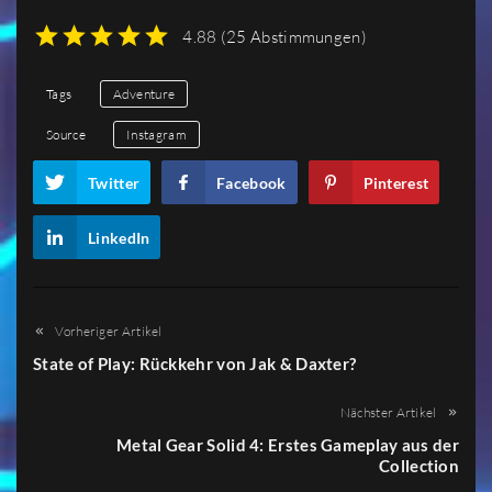
4.88
(
25 Abstimmungen
)
1
2
3
4
5
Tags
Adventure
Source
Instagram
Twitter
Facebook
Pinterest
LinkedIn
Vorheriger Artikel
State of Play: Rückkehr von Jak & Daxter?
Nächster Artikel
Metal Gear Solid 4: Erstes Gameplay aus der
Collection