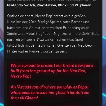
Nintendo Switch, PlayStation, Xbox und PC planen.
Optisch erinnert „Necro Pop“ sofort an die großen
Klassiker der 90er. Riesige Sprites, satte Farben und
butterweiche Animationen wecken Erinnerungen an
Spiele wie „Metal Slug“ oder „Nightmare in the Dark“. Statt
nur „retro inspiriert“ zu wirken, scheint das Spiel
tatsächlich mit den technischen Grenzen der Neo Geo im
Hinterkopf entwickelt worden zu sein.
We are proud to present our brand new game,
built from the ground up for the Neo Geo,
Necro Pop!
An "Arcadevania" where you play as Poppi
who needs to rescue her ghost friends from
the evil Gloam!