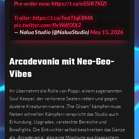
Pre-order now:
https://t.co/oS5lR7XlZl
Trailer:
https://t.co/FedTfqEBMA
pic.twitter.com/fIvWdf0Dj2
— Nalua Studio (@NaluaStudio)
May 15, 2026
Arcadevania mit Neo-Geo-
Vibes
Ihr übernehmt die Rolle von Poppi, einem sogenannten
Soul Keeper, der verlorene Seelen retten und gegen
düstere Kreaturen namens „The Gloam“ kämpfen muss.
Neben schnellen Kämpfen verspricht das Studio auch
Erkundung, Upgrades, versteckte Bereiche und
Bossfights. Die Entwickler selbst beschreiben das Ganze
als „Arcadevania“, also eine Mischung aus klassischem