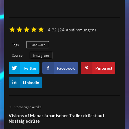
4.92
(
24 Abstimmungen
)
1
2
3
4
5
Tags
Hardware
Source
Instagram
Twitter
Facebook
Pinterest
LinkedIn
Vorheriger Artikel
Visions of Mana: Japanischer Trailer drückt auf
Nostalgiedrüse