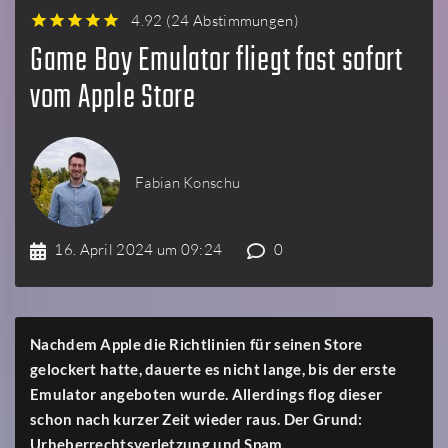
4.92
(
24 Abstimmungen
)
1
2
3
4
5
Game Boy Emulator fliegt fast sofort
vom Apple Store
Fabian Konschu
16. April 2024 um 09:24
0
Nachdem Apple die Richtlinien für seinen Store
gelockert hatte, dauerte es nicht lange, bis der erste
Emulator angeboten wurde. Allerdings flog dieser
schon nach kurzer Zeit wieder raus. Der Grund:
Urheberrechtsverletzung und Spam.