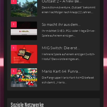
Outcast 2 – A New Be…
Das Action-Adventure „Outcast“ bekommt
einen Nachfolger nach knapp 22 Jahren.…
So macht ihr aus dem…
Ihr möchtet SNES-, PS1- oder Mega Drive-
Spiele auf einem einzigen…
MIG Switch: Die erst…
Mehrere Spiele auf einem einzigen Switch-
Modul? Das würde einiges an…
Mario Kart 64: Funra…
Die Fangruppe Mario Kart 64 HD befasst
sich damit, „Mario…
Soziale Netzwerke