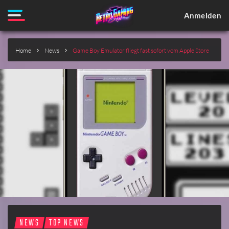
Anmelden
Home
News
Game Boy Emulator fliegt fast sofort vom Apple Store
NEWS
TOP NEWS