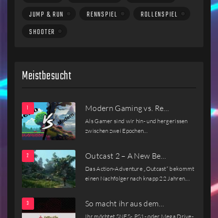
JUMP & RUN
RENNSPIEL
ROLLENSPIEL
SHOOTER
Meistbesucht
Modern Gaming vs. Re…
Als Gamer sind wir hin- und hergerissen
zwischen zwei Epochen…
Outcast 2 – A New Be…
Das Action-Adventure „Outcast“ bekommt
einen Nachfolger nach knapp 22 Jahren.…
So macht ihr aus dem…
Ihr möchtet SNES-, PS1- oder Mega Drive-