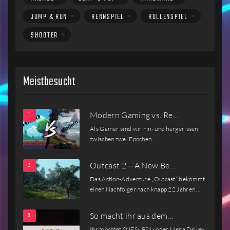
JUMP & RUN
RENNSPIEL
ROLLENSPIEL
SHOOTER
Meistbesucht
Modern Gaming vs. Re…
Als Gamer sind wir hin- und hergerissen
zwischen zwei Epochen…
Outcast 2 – A New Be…
Das Action-Adventure „Outcast“ bekommt
einen Nachfolger nach knapp 22 Jahren.…
So macht ihr aus dem…
Ihr möchtet SNES-, PS1- oder Mega Drive-