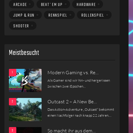
ARCADE
BEAT´EM UP
HARDWARE
JUMP & RUN
RENNSPIEL
ROLLENSPIEL
SHOOTER
Meistbesucht
Modern Gaming vs. Re…
Als Gamer sind wir hin- und hergerissen
zwischen zwei Epochen…
Outcast 2 – A New Be…
Das Action-Adventure „Outcast“ bekommt
einen Nachfolger nach knapp 22 Jahren.…
So macht ihr aus dem…