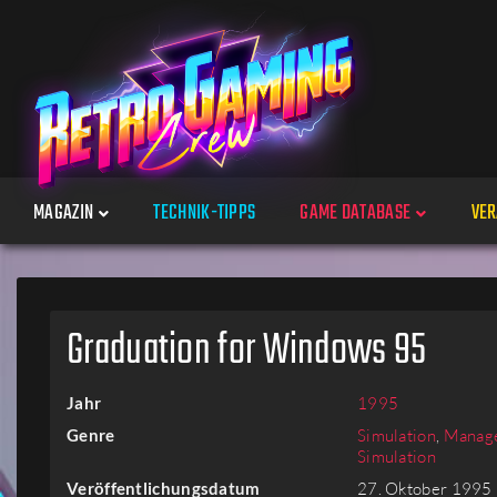
MAGAZIN
TECHNIK-TIPPS
GAME DATABASE
VER
Spiele
Graduation for Windows 95
Jahre
Jahr
1995
Plattformen
Genre
Simulation
,
Manage
Simulation
Veröffentlichungsdatum
27. Oktober 1995