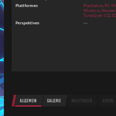
Firmen
Plattformen
PlayStation
,
PC-98
Windows
,
Wonder
TurboGrafx CD
,
3
Menschen
Perspektiven
---
ALLGEMEIN
GALLERIE
ANLEITUNGEN
VIDEOS