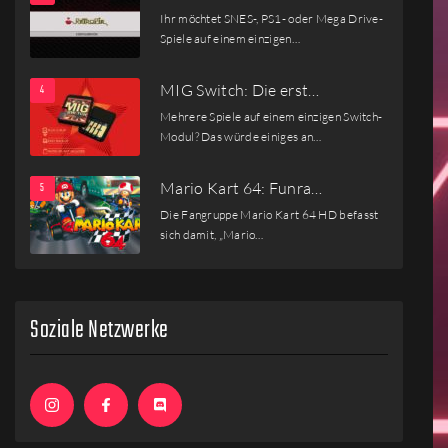
Ihr möchtet SNES-, PS1- oder Mega Drive-
Spiele auf einem einzigen…
MIG Switch: Die erst…
Mehrere Spiele auf einem einzigen Switch-
Modul? Das würde einiges an…
Mario Kart 64: Funra…
Die Fangruppe Mario Kart 64 HD befasst
sich damit, „Mario…
Soziale Netzwerke