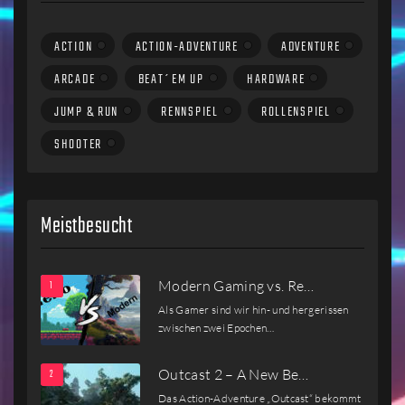
ACTION
ACTION-ADVENTURE
ADVENTURE
ARCADE
BEAT´EM UP
HARDWARE
JUMP & RUN
RENNSPIEL
ROLLENSPIEL
SHOOTER
Meistbesucht
Modern Gaming vs. Re…
Als Gamer sind wir hin- und hergerissen
zwischen zwei Epochen…
Outcast 2 – A New Be…
Das Action-Adventure „Outcast“ bekommt