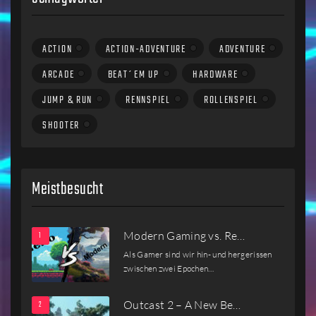
ACTION
ACTION-ADVENTURE
ADVENTURE
ARCADE
BEAT´EM UP
HARDWARE
JUMP & RUN
RENNSPIEL
ROLLENSPIEL
SHOOTER
Meistbesucht
Modern Gaming vs. Re…
Als Gamer sind wir hin- und hergerissen
zwischen zwei Epochen…
Outcast 2 – A New Be…