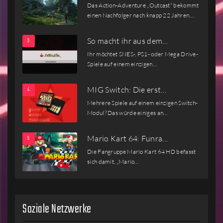
Das Action-Adventure „Outcast“ bekommt
einen Nachfolger nach knapp 22 Jahren.…
So macht ihr aus dem…
Ihr möchtet SNES-, PS1- oder Mega Drive-
Spiele auf einem einzigen…
MIG Switch: Die erst…
Mehrere Spiele auf einem einzigen Switch-
Modul? Das würde einiges an…
Mario Kart 64: Funra…
Die Fangruppe Mario Kart 64 HD befasst
sich damit, „Mario…
Soziale Netzwerke