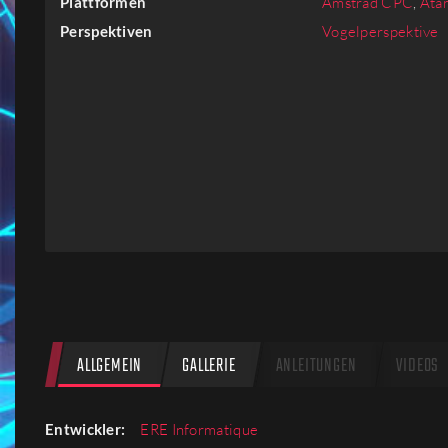
Plattformen
Amstrad CPC
,
Atar
Firmen
Perspektiven
Vogelperspektive
Menschen
ALLGEMEIN
GALLERIE
ANLEITUNGEN
VIDEOS
Entwickler:
ERE Informatique