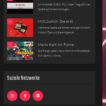
Ihr möchtet SNES-, PS1- oder Mega Drive-
Spiele auf einem einzigen…
MIG Switch: Die erst…
Mehrere Spiele auf einem einzigen Switch-
Modul? Das würde einiges an…
Mario Kart 64: Funra…
Die Fangruppe Mario Kart 64 HD befasst
sich damit, „Mario…
Soziale Netzwerke