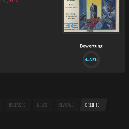
i ST
,
MSX
Bewertung
NaN/10
RELEASES
NEWS
REVIEWS
CREDITS