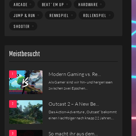
ARCADE
BEAT´EM UP
HARDWARE
JUMP & RUN
RENNSPIEL
ROLLENSPIEL
SHOOTER
Meistbesucht
Modern Gaming vs. Re…
Als Gamer sind wir hin- und hergerissen
zwischen zwei Epochen…
Outcast 2 – A New Be…
Das Action-Adventure „Outcast“ bekommt
einen Nachfolger nach knapp 22 Jahren.…
So macht ihr aus dem…