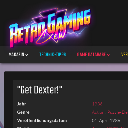
MAGAZIN
TECHNIK-TIPPS
GAME DATABASE
VER
Spiele
"Get Dexter!"
Jahre
Jahr
1986
Plattformen
Genre
Action
,
Puzzle-El
Veröffentlichungsdatum
01. April 1986