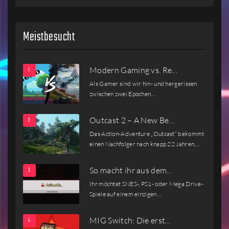
Meistbesucht
Modern Gaming vs. Re…
Als Gamer sind wir hin- und hergerissen
zwischen zwei Epochen…
Outcast 2 – A New Be…
Das Action-Adventure „Outcast“ bekommt
einen Nachfolger nach knapp 22 Jahren.…
So macht ihr aus dem…
Ihr möchtet SNES-, PS1- oder Mega Drive-
Spiele auf einem einzigen…
MIG Switch: Die erst…