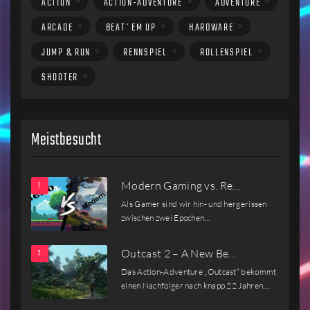
ACTION
ACTION-ADVENTURE
ADVENTURE
ARCADE
BEAT´EM UP
HARDWARE
JUMP & RUN
RENNSPIEL
ROLLENSPIEL
SHOOTER
Meistbesucht
Modern Gaming vs. Re…
Als Gamer sind wir hin- und hergerissen
zwischen zwei Epochen…
Outcast 2 – A New Be…
Das Action-Adventure „Outcast“ bekommt
einen Nachfolger nach knapp 22 Jahren.…