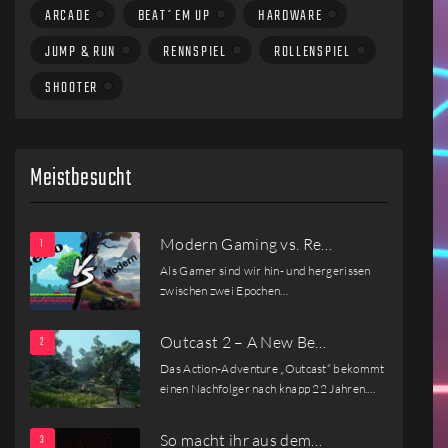
ARCADE
BEAT´EM UP
HARDWARE
JUMP & RUN
RENNSPIEL
ROLLENSPIEL
SHOOTER
Meistbesucht
Modern Gaming vs. Re…
Als Gamer sind wir hin- und hergerissen
zwischen zwei Epochen…
Outcast 2 – A New Be…
Das Action-Adventure „Outcast“ bekommt
einen Nachfolger nach knapp 22 Jahren.…
So macht ihr aus dem…