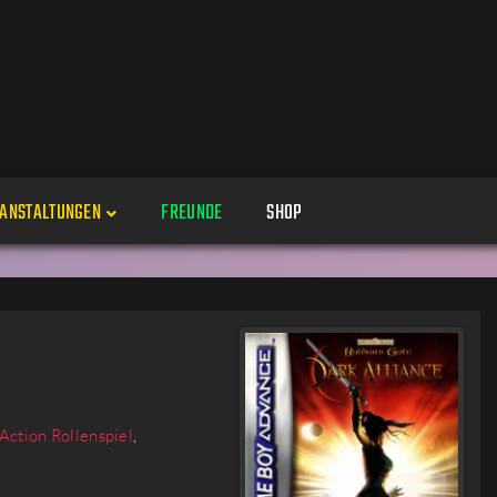
ANSTALTUNGEN
FREUNDE
SHOP
Veranstaltungen
Alle
Veranstaltung erstellen
Genres
Perspektiven
Veranstaltungsorte
Action Rollenspiel
,