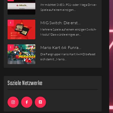
Ihr möchtet SNES-, PS1- oder Mega Drive-
Spiele auf einem einzigen…
MIG Switch: Die erst…
Mehrere Spiele auf einem einzigen Switch-
Modul? Das würde einiges an…
Mario Kart 64: Funra…
Die Fangruppe Mario Kart 64 HD befasst
sich damit, „Mario…
Soziale Netzwerke