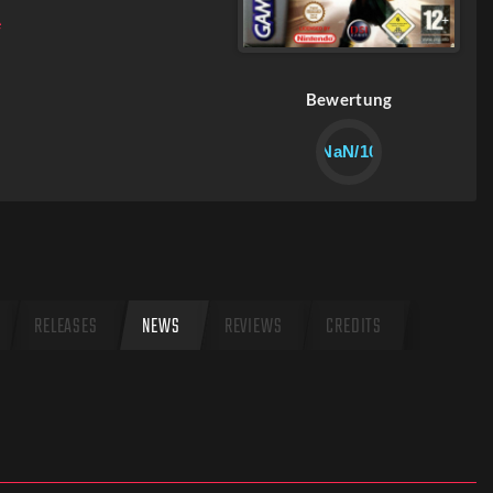
e
Bewertung
NaN/10
RELEASES
NEWS
REVIEWS
CREDITS