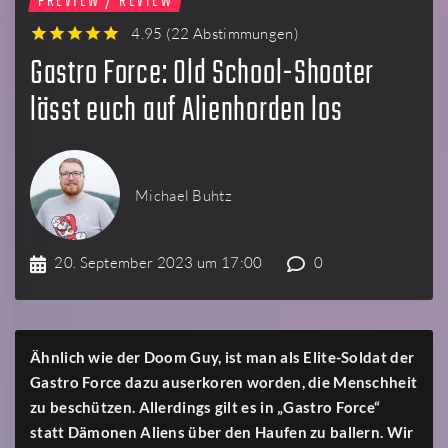
PREVIEW / REVIEW
4.95
(
22 Abstimmungen
)
1
2
3
4
5
Gastro Force: Old School-Shooter
lässt euch auf Alienhorden los
Michael Buhtz
20. September 2023 um 17:00
0
Ähnlich wie der Doom Guy, ist man als Elite-Soldat der
Gastro Force dazu auserkoren worden, die Menschheit
zu beschützen. Allerdings gilt es in „Gastro Force“
statt Dämonen Aliens über den Haufen zu ballern. Wir