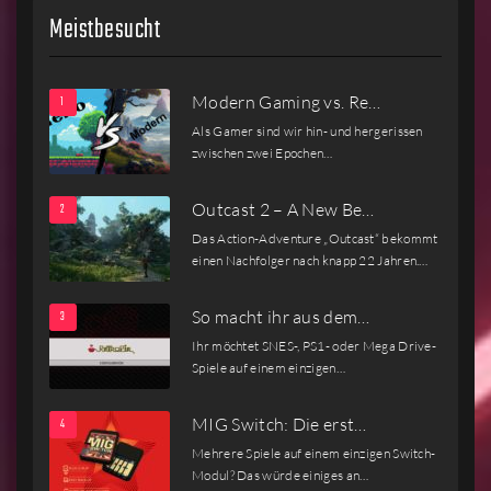
Meistbesucht
Modern Gaming vs. Re…
Als Gamer sind wir hin- und hergerissen
zwischen zwei Epochen…
Outcast 2 – A New Be…
Das Action-Adventure „Outcast“ bekommt
einen Nachfolger nach knapp 22 Jahren.…
So macht ihr aus dem…
Ihr möchtet SNES-, PS1- oder Mega Drive-
Spiele auf einem einzigen…
MIG Switch: Die erst…
Mehrere Spiele auf einem einzigen Switch-
Modul? Das würde einiges an…