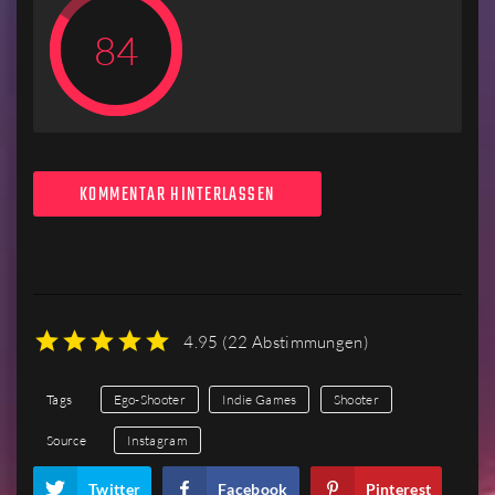
84
KOMMENTAR HINTERLASSEN
4.95
(
22 Abstimmungen
)
1
2
3
4
5
Tags
Ego-Shooter
Indie Games
Shooter
Source
Instagram
Twitter
Facebook
Pinterest