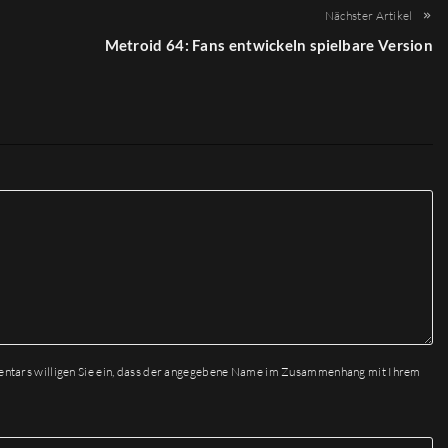
Nächster Artikel
Metroid 64: Fans entwickeln spielbare Version
entars willigen Sie ein, dass der angegebene Name im Zusammenhang mit Ihrem