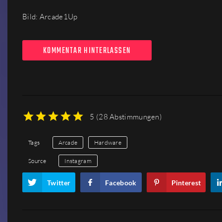
Bild: Arcade1Up
KOMMENTAR HINTERLASSEN
5
(
28 Abstimmungen
)
1
2
3
4
5
Tags
Arcade
Hardware
Source
Instagram
Twitter
Facebook
Pinterest