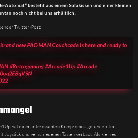
e-Automat“ besteht aus einem Sofakissen und einer kleinen
ntan noch nicht bei uns erhältlich.
gender Twitter-Post:
he brand new PAC-MAN Couchcade is here and ready to
MAN
#Retrogaming
#Arcade1Up
#Arcade
m/0oq2EBqVSN
2022
enmangel
cade1Up hat einen interessanten Kompromiss gefunden. Im
t Joystick und verschiedenen Tasten verbaut. Als kleines