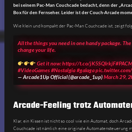
bei seinem Pac-Man Couchcade bedacht, denn der „Arcad
Box für den Fernseher. Leider ist der Couch-Arcade mome
Wie klein und kompakt der Pac-Man Couchcade ist, zeigt fol
All the things you need in one handy package. T
change your life.
Get it now:
https://t.co/jK5SQIrkjF
#PAC
#VideoGames
#Nostalgia
#galaga
pic.twitter.co
— Arcade1Up Official (@arcade_1up)
March 29, 
Arcade-Feeling trotz Automat
Klar, ein Kissen ist nicht so cool wie ein Automat, doch Ar
Couchcade ist nämlich eine originale Automatensteuerung mi