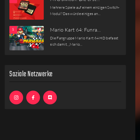
Mehrere Spiele auf einem einzigen Switch-
Modul? Das würde einiges an…
Mario Kart 64: Funra…
Die Fangruppe Mario Kart 64 HD befasst
sich damit, „Mario…
Soziale Netzwerke