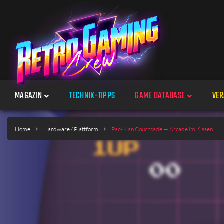
MAGAZIN
TECHNIK-TIPPS
GAME DATABASE
VER
Spiele
Home
Hardware / Plattform
Pac-Man Couchcade — Arcade im Kissen
Jahre
Plattformen