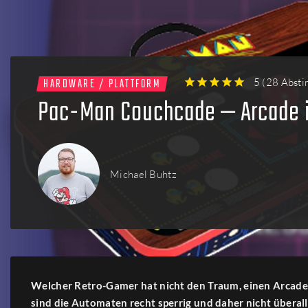
Firmen
Menschen
HARDWARE / PLATTFORM
5
(
28 Abst
1
2
3
4
5
Pac-Man Couchcade — Arcade 
Michael Buhtz
Welcher Retro-Gamer hat nicht den Traum, einen Arcade
sind die Automaten recht sperrig und daher nicht übera