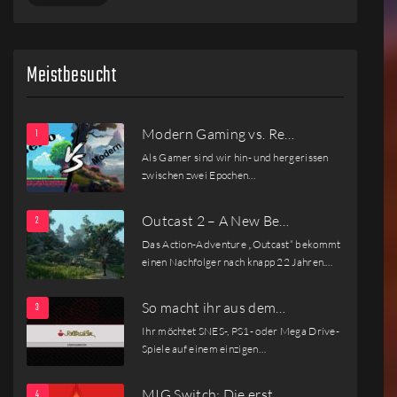
Meistbesucht
Modern Gaming vs. Re…
Als Gamer sind wir hin- und hergerissen
zwischen zwei Epochen…
Outcast 2 – A New Be…
Das Action-Adventure „Outcast“ bekommt
einen Nachfolger nach knapp 22 Jahren.…
So macht ihr aus dem…
Ihr möchtet SNES-, PS1- oder Mega Drive-
Spiele auf einem einzigen…
MIG Switch: Die erst…