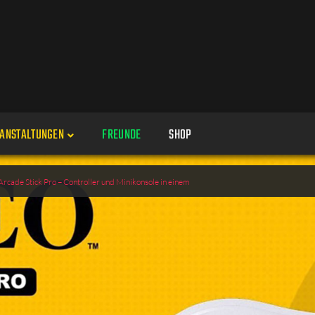
ANSTALTUNGEN
FREUNDE
SHOP
Veranstaltungen
cade Stick Pro – Controller und Minikonsole in einem
Alle
Veranstaltung erstellen
Genres
Perspektiven
Veranstaltungsorte