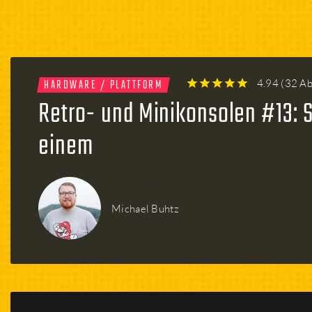
Firmen
Menschen
HARDWARE / PLATTFORM
4.94
(
32 A
1
2
3
4
5
Retro- und Minikonsolen #13: S
einem
Michael Buhtz