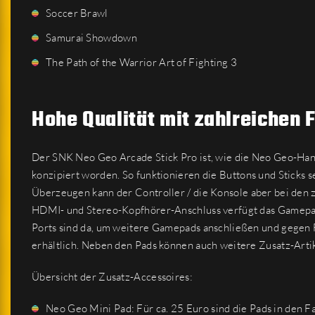
Soccer Brawl
Samurai Showdown
The Path of the Warrior Art of Fighting 3
Hohe Qualität mit zahlreichen 
Der SNK Neo Geo Arcade Stick Pro ist, wie die Neo Geo-Han
konzipiert worden. So funktionieren die Buttons und Sticks s
Überzeugen kann der Controller / die Konsole aber bei den 
HDMI- und Stereo-Kopfhörer-Anschluss verfügt das Gamepad
Ports sind da, um weitere Gamepads anschließen und gegen 
erhältlich. Neben den Pads können auch weitere Zusatz-Artik
Übersicht der Zusatz-Accessoires:
Neo Geo Mini Pad: Für ca. 25 Euro sind die Pads in den F