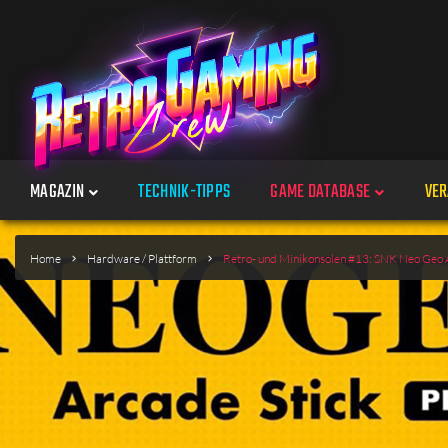
MAGAZIN
TECHNIK-TIPPS
GAME DATABASE
VER
Spiele
Home
Hardware / Plattform
Retro- und Minikonsolen #13: SNK Neo Geo Ar
Jahre
Plattformen