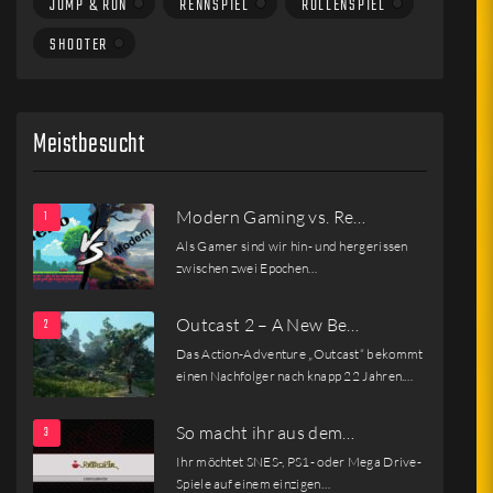
JUMP & RUN
RENNSPIEL
ROLLENSPIEL
SHOOTER
Meistbesucht
Modern Gaming vs. Re…
Als Gamer sind wir hin- und hergerissen
zwischen zwei Epochen…
Outcast 2 – A New Be…
Das Action-Adventure „Outcast“ bekommt
einen Nachfolger nach knapp 22 Jahren.…
So macht ihr aus dem…
Ihr möchtet SNES-, PS1- oder Mega Drive-
Spiele auf einem einzigen…