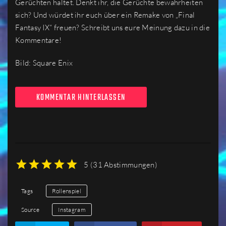
Gerüchten haltet. Denkt ihr, die Gerüchte bewahrheiten
sich? Und würdet ihr euch über ein Remake von „Final
Fantasy IX“ freuen? Schreibt uns eure Meinung dazu in die
Kommentare!
Bild: Square Enix
KOMMENTAR HINTERLASSEN
5
(
31 Abstimmungen
)
1
2
3
4
5
Tags
Rollenspiel
Source
Instagram