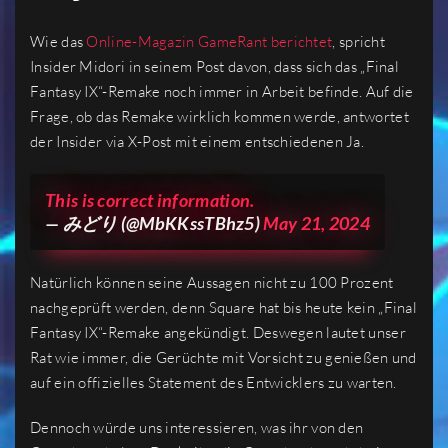
Wie das
Online-Magazin GameRant berichtet
, spricht
Insider Midori in seinem Post davon, dass sich das „Final
Fantasy IX“-Remake noch immer in Arbeit befinde. Auf die
Frage, ob das Remake wirklich kommen werde, antwortet
der Insider via X-Post mit einem entschiedenen Ja.
This is correct information.
— みどり (@MbKKssTBhz5)
May 21, 2024
Natürlich können seine Aussagen nicht zu 100 Prozent
nachgeprüft werden, denn Square hat bis heute kein „Final
Fantasy IX“-Remake angekündigt. Deswegen lautet unser
Rat wie immer, die Gerüchte mit Vorsicht zu genießen und
auf ein offizielles Statement des Entwicklers zu warten.
Dennoch würde uns interessieren, was ihr von den