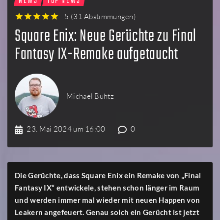
NEWS
TOP NEWS
5
(
31 Abstimmungen
)
1
2
3
4
5
Square Enix: Neue Gerüchte zu Final
Fantasy IX-Remake aufgetaucht
Michael Buhtz
23. Mai 2024 um 16:00
0
Die Gerüchte, dass Square Enix ein Remake von „Final
Fantasy IX“ entwickele, stehen schon länger im Raum
und werden immer mal wieder mit neuen Happen von
Leakern angefeuert. Genau solch ein Gerücht ist jetzt