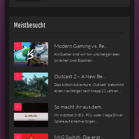
Meistbesucht
Modern Gaming vs. Re…
Als Gamer sind wir hin- und hergerissen
zwischen zwei Epochen…
Outcast 2 – A New Be…
Das Action-Adventure „Outcast“ bekommt
einen Nachfolger nach knapp 22 Jahren.…
So macht ihr aus dem…
Ihr möchtet SNES-, PS1- oder Mega Drive-
Spiele auf einem einzigen…
MIG Switch: Die erst…