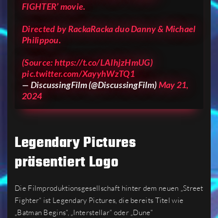
FIGHTER’ movie.
Directed by RackaRacka duo Danny & Michael
Philippou.
(Source:
https://t.co/LAIhjzHmUG
)
pic.twitter.com/XayyhWzTQ1
— DiscussingFilm (@DiscussingFilm)
May 21,
2024
Legendary Pictures
präsentiert Logo
Die Filmproduktionsgesellschaft hinter dem neuen „Street
Fighter“ ist Legendary Pictures, die bereits Titel wie
„Batman Begins“, „Interstellar“ oder „Dune“