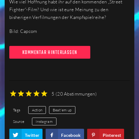
Wie viel Hoffnung habt ihr auf den kommenden „Street
Fighter“-Film? Und wie ist eure Meinung zu den
bisherigen Verfilmungen der Kampfspielreihe?
Bild: Capcom
KOMMENTAR HINTERLASSEN
5
(
20 Abstimmungen
)
1
2
3
4
5
Tags
Action
Beat´em up
Source
Instagram
Twitter
Facebook
Pinterest