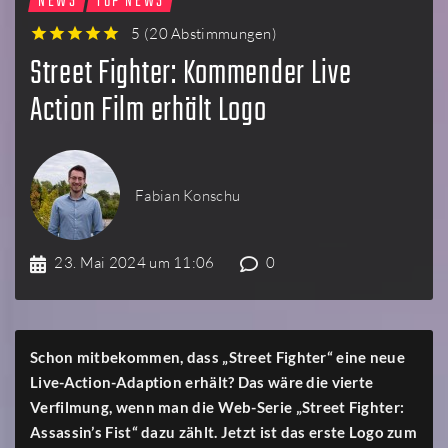
NEWS
TOP NEWS
5
(
20 Abstimmungen
)
1
2
3
4
5
Street Fighter: Kommender Live
Action Film erhält Logo
Fabian Konschu
23. Mai 2024 um 11:06
0
Schon mitbekommen, dass „Street Fighter“ eine neue
Live-Action-Adaption erhält? Das wäre die vierte
Verfilmung, wenn man die Web-Serie „Street Fighter:
Assassin’s Fist“ dazu zählt. Jetzt ist das erste Logo zum