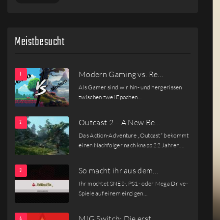
Meistbesucht
Modern Gaming vs. Re…
Als Gamer sind wir hin- und hergerissen
zwischen zwei Epochen…
Outcast 2 – A New Be…
Das Action-Adventure „Outcast“ bekommt
einen Nachfolger nach knapp 22 Jahren.…
So macht ihr aus dem…
Ihr möchtet SNES-, PS1- oder Mega Drive-
Spiele auf einem einzigen…
MIG Switch: Die erst…