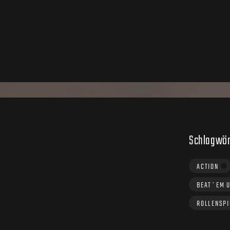
Schlagwör
ACTION
BEAT´EM 
ROLLENSPI