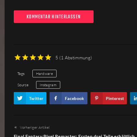
KOMMENTAR HINTERLASSEN
5
(
1 Abstimmung
)
1
2
3
4
5
Tags
Hardware
Source
Instagram
Twitter
Facebook
Pinterest
Vorheriger Artikel
Final Fantasy Pixel Remaster: Ersten drei Teile erhältlich