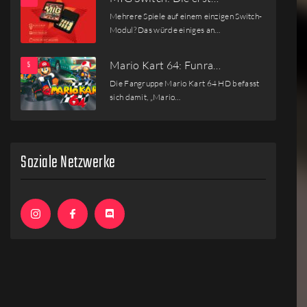
Mehrere Spiele auf einem einzigen Switch-
Modul? Das würde einiges an…
Mario Kart 64: Funra…
Die Fangruppe Mario Kart 64 HD befasst
sich damit, „Mario…
Soziale Netzwerke