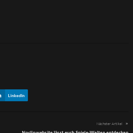
LinkedIn
Nächster Artikel
Noclip.website lässt euch Spiele-Welten entdecken