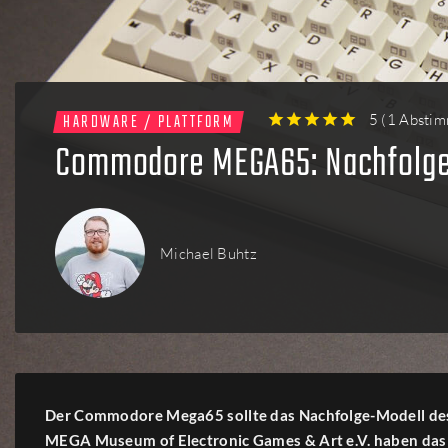
Firmen
Menschen
HARDWARE / PLATTFORM
5
(
1 Absti
1
2
3
4
5
Commodore MEGA65: Nachfolger d
Michael Buhtz
Der Commodore Mega65 sollte das Nachfolge-Modell des 
MEGA Museum of Electronic Games & Art e.V. haben das 