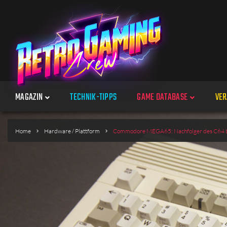
MAGAZIN
TECHNIK-TIPPS
GAME DATABASE
VER
Spiele
Home
Hardware / Plattform
Commodore MEGA65: Nachfolger des C64 bald
Jahre
Plattformen