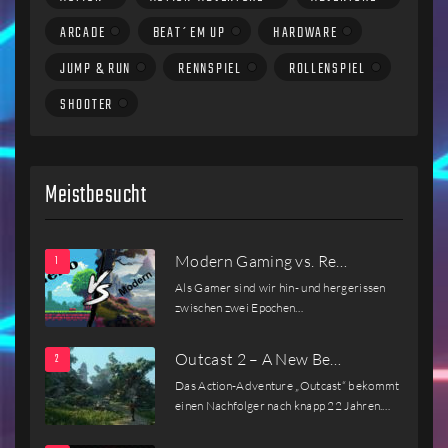
ARCADE
BEAT´EM UP
HARDWARE
JUMP & RUN
RENNSPIEL
ROLLENSPIEL
SHOOTER
Meistbesucht
Modern Gaming vs. Re…
Als Gamer sind wir hin- und hergerissen
zwischen zwei Epochen…
Outcast 2 – A New Be…
Das Action-Adventure „Outcast“ bekommt
einen Nachfolger nach knapp 22 Jahren.…