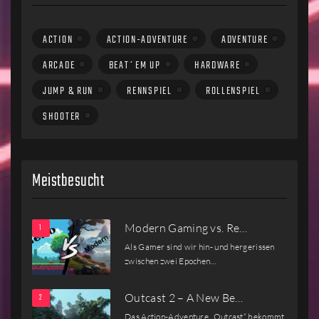
ACTION
ACTION-ADVENTURE
ADVENTURE
ARCADE
BEAT´EM UP
HARDWARE
JUMP & RUN
RENNSPIEL
ROLLENSPIEL
SHOOTER
Meistbesucht
Modern Gaming vs. Re…
Als Gamer sind wir hin- und hergerissen
zwischen zwei Epochen…
Outcast 2 – A New Be…
Das Action-Adventure „Outcast“ bekommt