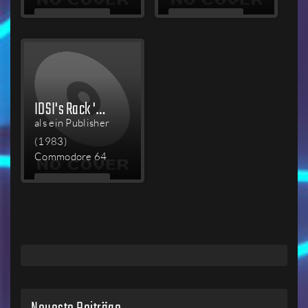
MEHR
MEHR
LESEN
LESEN
IDSI's Rack 'em Up!
als ein Publisher
(1983)
Commodore 64
MEHR
LESEN