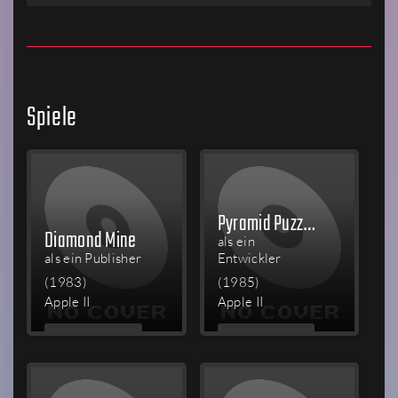
Spiele
Pyramid Puzzler
Diamond Mine
als ein
als ein Publisher
Entwickler
(1983)
(1985)
Apple II
Apple II
MEHR
MEHR
LESEN
LESEN