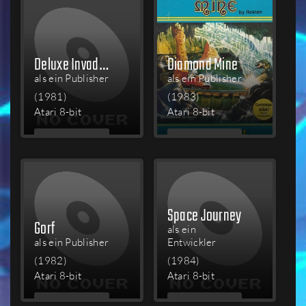
Deluxe Invaders
Diamond Mine
als ein Publisher
als ein Publisher
(1981)
(1983)
Atari 8-bit
Atari 8-bit
MEHR
MEHR
LESEN
LESEN
Space Journey
Gorf
als ein
als ein Publisher
Entwickler
(1982)
(1984)
Atari 8-bit
Atari 8-bit
MEHR
MEHR