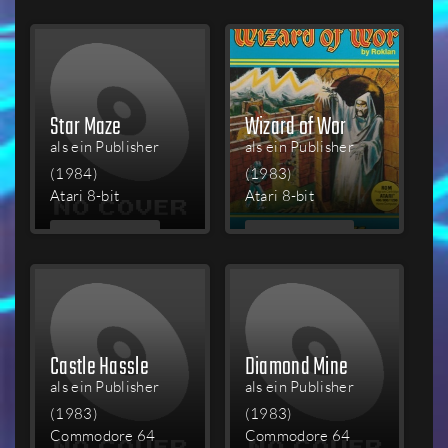
LESEN
LESEN
Star Maze
Wizard of Wor
als ein Publisher
als ein Publisher
(1984)
(1983)
Atari 8-bit
Atari 8-bit
MEHR
MEHR
LESEN
LESEN
Castle Hassle
Diamond Mine
als ein Publisher
als ein Publisher
(1983)
(1983)
Commodore 64
Commodore 64