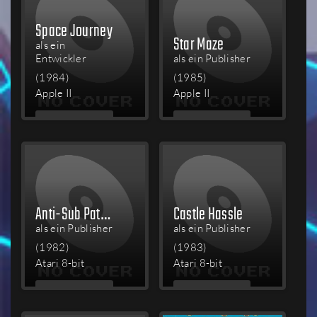
Space Journey
Star Maze
als ein
Entwickler
als ein Publisher
(1984)
(1985)
Apple II
Apple II
MEHR
MEHR
LESEN
LESEN
Anti-Sub Patrol
Castle Hassle
als ein Publisher
als ein Publisher
(1982)
(1983)
Atari 8-bit
Atari 8-bit
MEHR
MEHR
LESEN
LESEN