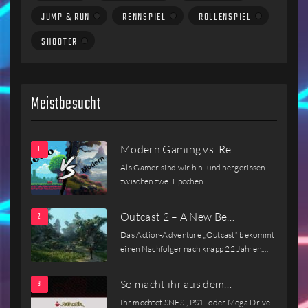
JUMP & RUN
RENNSPIEL
ROLLENSPIEL
SHOOTER
Meistbesucht
Modern Gaming vs. Re…
Als Gamer sind wir hin- und hergerissen
zwischen zwei Epochen…
Outcast 2 – A New Be…
Das Action-Adventure „Outcast“ bekommt
einen Nachfolger nach knapp 22 Jahren.…
So macht ihr aus dem…
Ihr möchtet SNES-, PS1- oder Mega Drive-