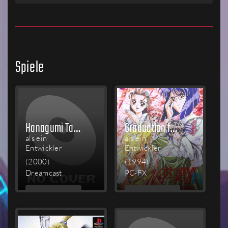
Spiele
Hanagumi Taisen Columns 2
Graduation for Windows 95
als ein
als ein
Entwickler
Entwickler
(2000)
(1994)
Dreamcast
PC-FX
MEHR
MEHR
LESEN
LESEN