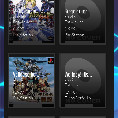
MeltyLancer: Re-inforce
Sōgaku Toshi Osaka
als ein
als ein
Entwickler
Entwickler
(1997)
(1999)
PlayStation
PlayStation
MEHR
MEHR
LESEN
LESEN
Velldeselba Senki: Tsubasa no Kunshō
Wallaby!! Usagi no Kuni no Kangaroo Race
als ein
als ein
Entwickler
Entwickler
(1997)
(1990)
PlayStation
TurboGrafx-16
MEHR
MEHR
LESEN
LESEN