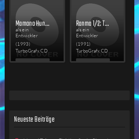
Mamono Hunter Yōko: Tōki Yobigoe
Ranma 1/2: Toraware no Hanayome
als ein
als ein
Entwickler
Entwickler
(1993)
(1991)
TurboGrafx CD
TurboGrafx CD
MEHR
MEHR
LESEN
LESEN
Neueste Beiträge