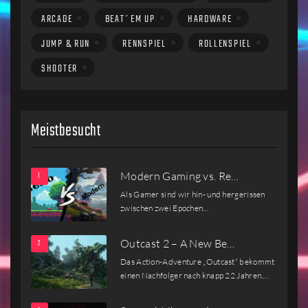
ARCADE
BEAT´EM UP
HARDWARE
JUMP & RUN
RENNSPIEL
ROLLENSPIEL
SHOOTER
Meistbesucht
Modern Gaming vs. Re…
Als Gamer sind wir hin- und hergerissen
zwischen zwei Epochen…
Outcast 2 – A New Be…
Das Action-Adventure „Outcast“ bekommt
einen Nachfolger nach knapp 22 Jahren.…