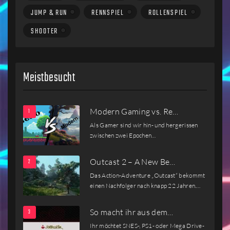
JUMP & RUN
RENNSPIEL
ROLLENSPIEL
SHOOTER
Meistbesucht
Modern Gaming vs. Re…
Als Gamer sind wir hin- und hergerissen
zwischen zwei Epochen…
Outcast 2 – A New Be…
Das Action-Adventure „Outcast“ bekommt
einen Nachfolger nach knapp 22 Jahren.…
So macht ihr aus dem…
Ihr möchtet SNES-, PS1- oder Mega Drive-