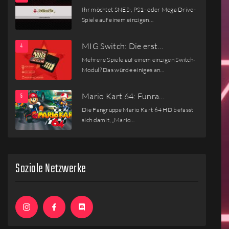
Ihr möchtet SNES-, PS1- oder Mega Drive-
Spiele auf einem einzigen…
MIG Switch: Die erst…
Mehrere Spiele auf einem einzigen Switch-
Modul? Das würde einiges an…
Mario Kart 64: Funra…
Die Fangruppe Mario Kart 64 HD befasst
sich damit, „Mario…
Soziale Netzwerke