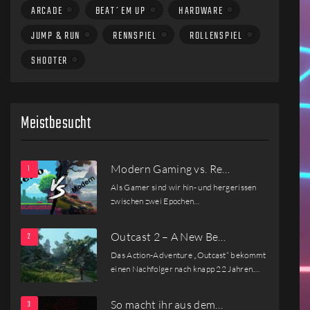
ARCADE
BEAT´EM UP
HARDWARE
JUMP & RUN
RENNSPIEL
ROLLENSPIEL
SHOOTER
Meistbesucht
Modern Gaming vs. Re…
Als Gamer sind wir hin- und hergerissen
zwischen zwei Epochen…
Outcast 2 – A New Be…
Das Action-Adventure „Outcast“ bekommt
einen Nachfolger nach knapp 22 Jahren.…
So macht ihr aus dem…