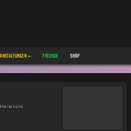
ANSTALTUNGEN
FREUNDE
SHOP
Veranstaltungen
Alle
Veranstaltung erstellen
Genres
te ist nicht
Perspektiven
Veranstaltungsorte