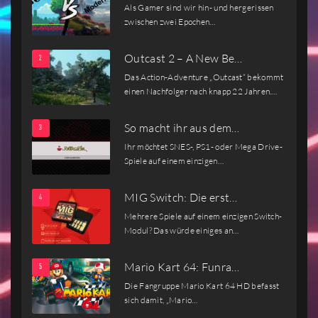
Als Gamer sind wir hin- und hergerissen
zwischen zwei Epochen…
Outcast 2 – A New Be…
Das Action-Adventure „Outcast“ bekommt
einen Nachfolger nach knapp 22 Jahren.…
So macht ihr aus dem…
Ihr möchtet SNES-, PS1- oder Mega Drive-
Spiele auf einem einzigen…
MIG Switch: Die erst…
Mehrere Spiele auf einem einzigen Switch-
Modul? Das würde einiges an…
Mario Kart 64: Funra…
Die Fangruppe Mario Kart 64 HD befasst
sich damit, „Mario…