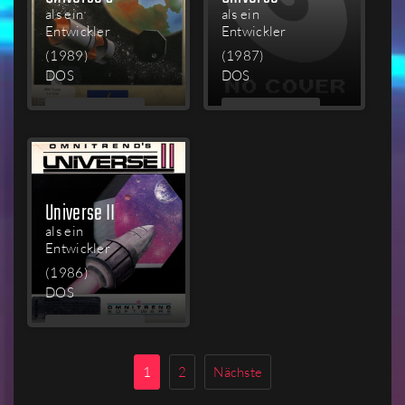
als ein
als ein
Entwickler
Entwickler
(1989)
(1987)
DOS
DOS
MEHR
MEHR
LESEN
LESEN
Universe II
als ein
Entwickler
(1986)
DOS
MEHR
LESEN
1
2
Nächste