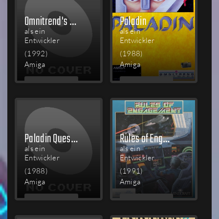
Omnitrend's Paladin II
Paladin
als ein
als ein
Entwickler
Entwickler
(1992)
(1988)
Amiga
Amiga
MEHR
MEHR
LESEN
LESEN
Paladin Quest Disk: The Scrolls of Talmouth
Rules of Engagement
als ein
als ein
Entwickler
Entwickler
(1988)
(1991)
Amiga
Amiga
MEHR
MEHR
LESEN
LESEN