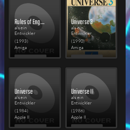
Rules of Engagement 2
Universe 3
als ein
als ein
Entwickler
Entwickler
(1993)
(1990)
Amiga
Amiga
MEHR
MEHR
LESEN
LESEN
Universe
Universe II
als ein
als ein
Entwickler
Entwickler
(1984)
(1986)
Apple II
Apple II
MEHR
MEHR