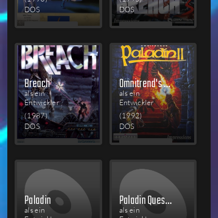
DOS
DOS
MEHR
MEHR
LESEN
LESEN
Breach
Omnitrend's Paladin II
als ein
als ein
Entwickler
Entwickler
(1987)
(1992)
DOS
DOS
MEHR
MEHR
LESEN
LESEN
Paladin
Paladin Quest Disk: The Scrolls of Talmouth
als ein
als ein