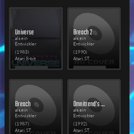
LESEN
LESEN
Universe
Breach 2
als ein
als ein
Entwickler
Entwickler
(1983)
(1990)
Atari 8-bit
Atari ST
MEHR
MEHR
LESEN
LESEN
Breach
Omnitrend's Paladin II
als ein
als ein
Entwickler
Entwickler
(1987)
(1992)
Atari ST
Atari ST