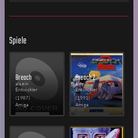
Spiele
Breach
Breach 2
als ein
als ein
Entwickler
Entwickler
(1987)
(1991)
Amiga
Amiga
MEHR
MEHR
LESEN
LESEN