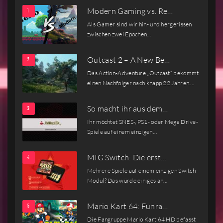
Modern Gaming vs. Re…
Als Gamer sind wir hin- und hergerissen
zwischen zwei Epochen…
Outcast 2 – A New Be…
Das Action-Adventure „Outcast“ bekommt
einen Nachfolger nach knapp 22 Jahren.…
So macht ihr aus dem…
Ihr möchtet SNES-, PS1- oder Mega Drive-
Spiele auf einem einzigen…
MIG Switch: Die erst…
Mehrere Spiele auf einem einzigen Switch-
Modul? Das würde einiges an…
Mario Kart 64: Funra…
Die Fangruppe Mario Kart 64 HD befasst