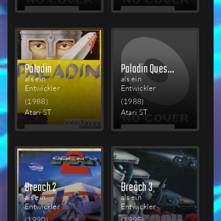
MEHR
MEHR
LESEN
LESEN
Paladin
Paladin Quest Disk: The Scrolls of Talmouth
als ein
als ein
Entwickler
Entwickler
(1988)
(1988)
Atari ST
Atari ST
MEHR
MEHR
LESEN
LESEN
Breach 2
Breach 3
als ein
als ein
Entwickler
Entwickler
(1990)
(1995)