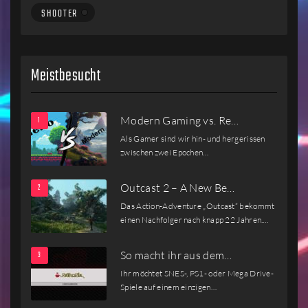
SHOOTER
Meistbesucht
Modern Gaming vs. Re…
Als Gamer sind wir hin- und hergerissen
zwischen zwei Epochen…
Outcast 2 – A New Be…
Das Action-Adventure „Outcast“ bekommt
einen Nachfolger nach knapp 22 Jahren.…
So macht ihr aus dem…
Ihr möchtet SNES-, PS1- oder Mega Drive-
Spiele auf einem einzigen…