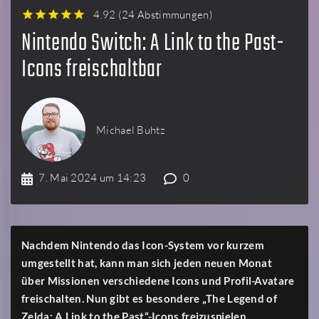
4.92
(
24 Abstimmungen
)
1
2
3
4
5
Nintendo Switch: A Link to the Past-
Icons freischaltbar
Michael Buhtz
7. Mai 2024 um 14:23
0
Nachdem Nintendo das Icon-System vor kurzem
umgestellt hat, kann man sich jeden neuen Monat
über Missionen verschiedene Icons und Profil-Avatare
freischalten. Nun gibt es besondere „The Legend of
Zelda: A Link to the Past“-Icons freizuspielen.