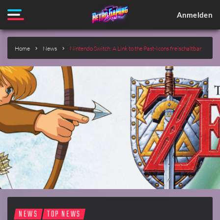
Anmelden
Home
News
Nintendo Switch: A Link to the Past-Icons freischaltbar
NEWS
TOP NEWS