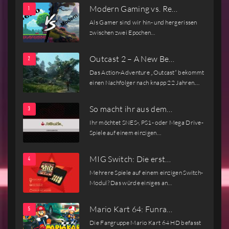
Modern Gaming vs. Re…
Als Gamer sind wir hin- und hergerissen
zwischen zwei Epochen…
Outcast 2 – A New Be…
Das Action-Adventure „Outcast“ bekommt
einen Nachfolger nach knapp 22 Jahren.…
So macht ihr aus dem…
Ihr möchtet SNES-, PS1- oder Mega Drive-
Spiele auf einem einzigen…
MIG Switch: Die erst…
Mehrere Spiele auf einem einzigen Switch-
Modul? Das würde einiges an…
Mario Kart 64: Funra…
Die Fangruppe Mario Kart 64 HD befasst