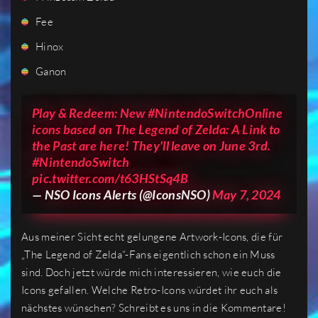
Fee
Hinox
Ganon
Play & Redeem: New
#NintendoSwitchOnline
icons based on The Legend of Zelda: A Link to
the Past are here! They'll leave on June 3rd.
#NintendoSwitch
pic.twitter.com/t63HStSq4B
— ឵឵NSO Icons Alerts (@IconsNSO)
May 7, 2024
Aus meiner Sicht echt gelungene Artwork-Icons, die für
„The Legend of Zelda“-Fans eigentlich schon ein Muss
sind. Doch jetzt würde mich interessieren, wie euch die
Icons gefallen. Welche Retro-Icons würdet ihr euch als
nächstes wünschen? Schreibt es uns in die Kommentare!