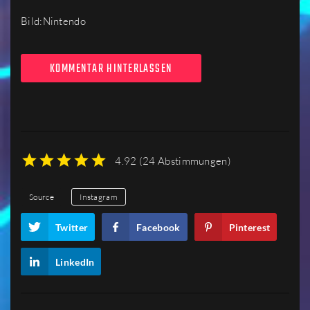
Bild:Nintendo
KOMMENTAR HINTERLASSEN
4.92
(
24 Abstimmungen
)
1
2
3
4
5
Source
Instagram
Twitter
Facebook
Pinterest
LinkedIn