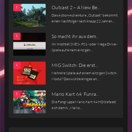
Outcast 2 – A New Be…
Das Action-Adventure „Outcast“ bekommt
einen Nachfolger nach knapp 22 Jahren.…
So macht ihr aus dem…
Ihr möchtet SNES-, PS1- oder Mega Drive-
Spiele auf einem einzigen…
MIG Switch: Die erst…
Mehrere Spiele auf einem einzigen Switch-
Modul? Das würde einiges an…
Mario Kart 64: Funra…
Die Fangruppe Mario Kart 64 HD befasst
sich damit, „Mario…