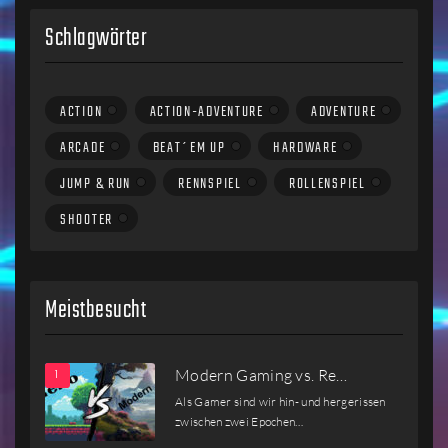
Schlagwörter
ACTION
ACTION-ADVENTURE
ADVENTURE
ARCADE
BEAT´EM UP
HARDWARE
JUMP & RUN
RENNSPIEL
ROLLENSPIEL
SHOOTER
Meistbesucht
Modern Gaming vs. Re…
Als Gamer sind wir hin- und hergerissen
zwischen zwei Epochen…