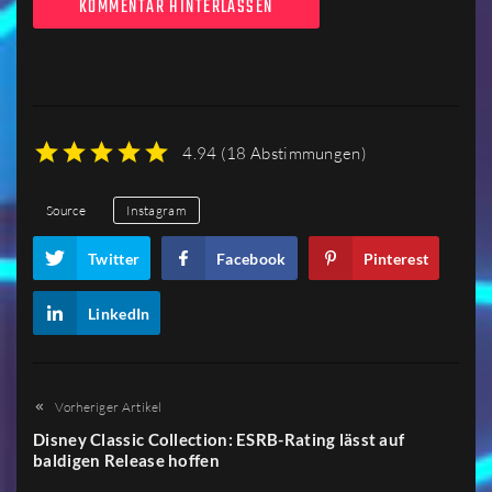
KOMMENTAR HINTERLASSEN
4.94
(
18 Abstimmungen
)
1
2
3
4
5
Source
Instagram
Twitter
Facebook
Pinterest
LinkedIn
Vorheriger Artikel
Disney Classic Collection: ESRB-Rating lässt auf
baldigen Release hoffen