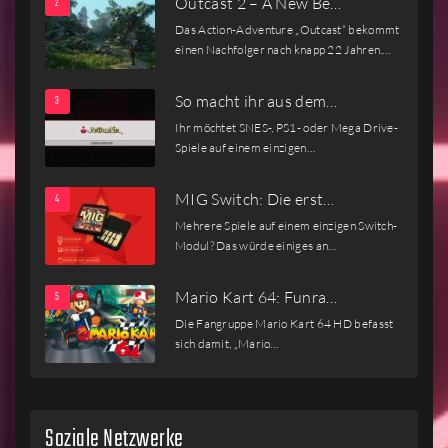
Outcast 2 – A New Be…
Das Action-Adventure „Outcast“ bekommt
einen Nachfolger nach knapp 22 Jahren.…
So macht ihr aus dem…
Ihr möchtet SNES-, PS1- oder Mega Drive-
Spiele auf einem einzigen…
MIG Switch: Die erst…
Mehrere Spiele auf einem einzigen Switch-
Modul? Das würde einiges an…
Mario Kart 64: Funra…
Die Fangruppe Mario Kart 64 HD befasst
sich damit, „Mario…
Soziale Netzwerke