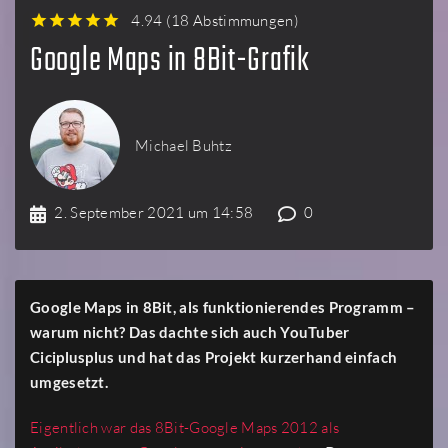
4.94
(
18 Abstimmungen
)
1
2
3
4
5
Google Maps in 8Bit-Grafik
Michael Buhtz
2. September 2021 um 14:58
0
Google Maps in 8Bit, als funktionierendes Programm –
warum nicht? Das dachte sich auch YouTuber
Ciciplusplus und hat das Projekt kurzerhand einfach
umgesetzt.
Eigentlich war das 8Bit-Google Maps 2012 als