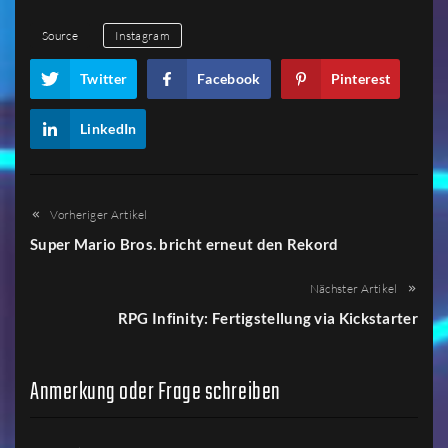
1
2
3
4
5
Source
Instagram
Twitter
Facebook
Pinterest
LinkedIn
Vorheriger Artikel
Super Mario Bros. bricht erneut den Rekord
Nächster Artikel
RPG Infinity: Fertigstellung via Kickstarter
Anmerkung oder Frage schreiben