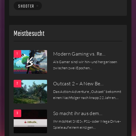
SHOOTER
Meistbesucht
Modern Gaming vs. Re…
Als Gamer sind wir hin- und hergerissen
zwischen zwei Epochen…
Outcast 2 – A New Be…
Das Action-Adventure „Outcast“ bekommt
einen Nachfolger nach knapp 22 Jahren.…
So macht ihr aus dem…
Ihr möchtet SNES-, PS1- oder Mega Drive-
Spiele auf einem einzigen…