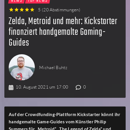
NEWS
TOP NEWS
5
(
20 Abstimmungen
)
1
2
3
4
5
Zelda, Metroid und mehr: Kickstarter
finanziert handgemalte Gaming-
Guides
Michael Buhtz
10. August 2021 um 17:00
0
Auf der Crowdfunding-Plattform Kickstarter könnt ihr
handgemalte Game-Guides vom Künstler Philip
Summers für „Metroid“, „The Legend of Zelda“ und