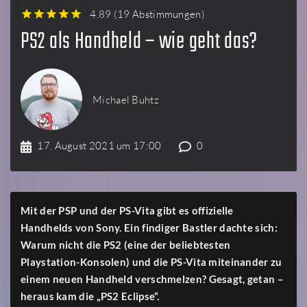
4.89
(
19 Abstimmungen
)
1
2
3
4
5
PS2 als Handheld – wie geht das?
Michael Buhtz
17. August 2021 um 17:00
0
Mit der PSP und der PS-Vita gibt es offizielle
Handhelds von Sony. Ein findiger Bastler dachte sich:
Warum nicht die PS2 (eine der beliebtesten
Playstation-Konsolen) und die PS-Vita miteinander zu
einem neuen Handheld verschmelzen? Gesagt, getan –
heraus kam die „PS2 Eclipse“.