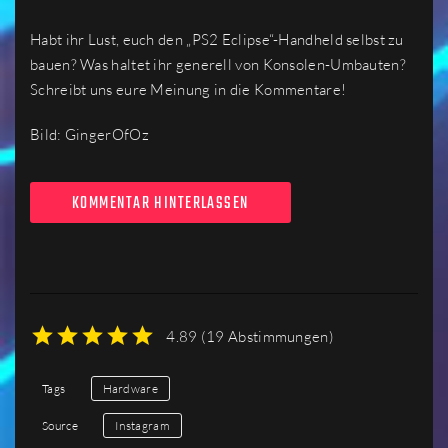
Habt ihr Lust, euch den „PS2 Eclipse“-Handheld selbst zu
bauen? Was haltet ihr generell von Konsolen-Umbauten?
Schreibt uns eure Meinung in die Kommentare!
Bild: GingerOfOz
KOMMENTAR HINTERLASSEN
4.89
(
19 Abstimmungen
)
1
2
3
4
5
Tags
Hardware
Source
Instagram