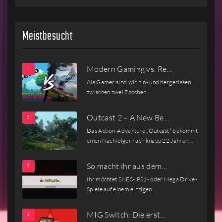
Meistbesucht
Modern Gaming vs. Re…
Als Gamer sind wir hin- und hergerissen
zwischen zwei Epochen…
Outcast 2 – A New Be…
Das Action-Adventure „Outcast“ bekommt
einen Nachfolger nach knapp 22 Jahren.…
So macht ihr aus dem…
Ihr möchtet SNES-, PS1- oder Mega Drive-
Spiele auf einem einzigen…
MIG Switch: Die erst…