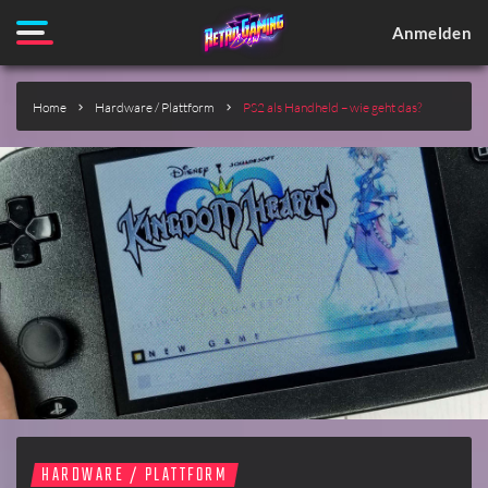
Anmelden
Home
Hardware / Plattform
PS2 als Handheld – wie geht das?
HARDWARE / PLATTFORM