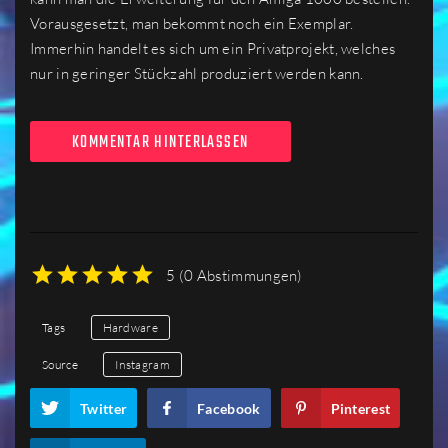
Vorausgesetzt, man bekommt noch ein Exemplar.
Immerhin handelt es sich um ein Privatprojekt, welches
nur in geringer Stückzahl produziert werden kann.
KOMMENTAR HINTERLASSEN
5
(
0 Abstimmungen
)
1
2
3
4
5
Tags
Hardware
Source
Instagram
Twitter
Facebook
Pinterest