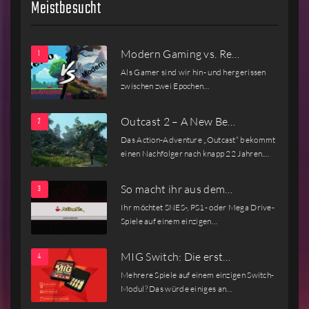
Meistbesucht
Modern Gaming vs. Re…
Als Gamer sind wir hin- und hergerissen
zwischen zwei Epochen…
Outcast 2 – A New Be…
Das Action-Adventure „Outcast“ bekommt
einen Nachfolger nach knapp 22 Jahren.…
So macht ihr aus dem…
Ihr möchtet SNES-, PS1- oder Mega Drive-
Spiele auf einem einzigen…
MIG Switch: Die erst…
Mehrere Spiele auf einem einzigen Switch-
Modul? Das würde einiges an…