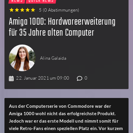
NEWS
QUICK NEWS
5
(
0 Abstimmungen
)
1
2
3
4
5
Amiga 1000: Hardwareerweiterung
für 35 Jahre alten Computer
Alina Galaida
22. Januar 2021 um 09:00
0
Aus der Computerserie von Commodore war der
Amiga 1000 wohl nicht das erfolgreichste Produkt.
Jedoch war er das erste Modell und nimmt somit für
viele Retro-Fans einen speziellen Platz ein. Vor kurzem