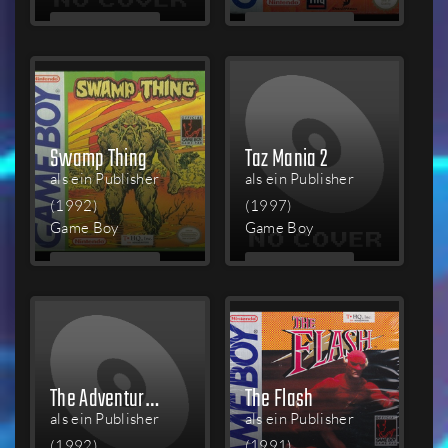
MEHR
MEHR
LESEN
LESEN
Swamp Thing
Taz Mania 2
als ein Publisher
als ein Publisher
(1992)
(1997)
Game Boy
Game Boy
MEHR
MEHR
LESEN
LESEN
The Adventures of Rocky and Bullwinkle and Friends
The Flash
als ein Publisher
als ein Publisher
(1992)
(1991)