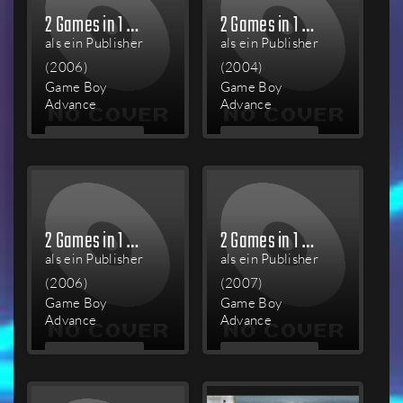
2 Games in 1 Double Pack: Scooby-Doo / Scooby-Doo 2: Monsters Unleashed
2 Games in 1 Double Pack: Sonic Advance + ChuChu Rocket!
als ein Publisher
als ein Publisher
(2006)
(2004)
Game Boy
Game Boy
Advance
Advance
MEHR
MEHR
LESEN
LESEN
2 Games in 1 Double Pack: SpongeBob SquarePants: SuperSponge / SpongeBob SquarePants: Revenge of the Flying Dutchman
2 Games in 1 Double Pack: The Incredibles / Finding Nemo: The Continuing Adventures
als ein Publisher
als ein Publisher
(2006)
(2007)
Game Boy
Game Boy
Advance
Advance
MEHR
MEHR
LESEN
LESEN