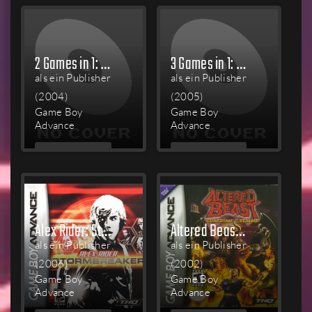
2 Games in 1: SpongeBob SquarePants: SuperSponge + Rugrats Go Wild
3 Games in 1: Tak and the Power of Juju / SpongeBob SquarePants: SuperSponge / Rugrats: I Gotta Go Party
als ein Publisher
als ein Publisher
(2004)
(2005)
Game Boy
Game Boy
Advance
Advance
MEHR
MEHR
LESEN
LESEN
Alex Rider: Stormbreaker
Altered Beast: Guardian of the Realms
als ein Publisher
als ein Publisher
(2006)
(2002)
Game Boy
Game Boy
Advance
Advance