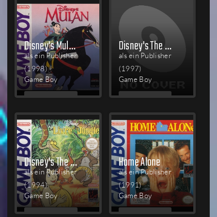
Disney's Mulan
Disney's The Hunchback of Notre Dame
als ein Publisher
als ein Publisher
(1998)
(1997)
Game Boy
Game Boy
MEHR
MEHR
LESEN
LESEN
Disney's The Jungle Book
Home Alone
als ein Publisher
als ein Publisher
(1994)
(1991)
Game Boy
Game Boy
MEHR
MEHR