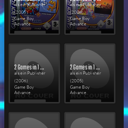
als ein Publisher
als ein Publisher
(2005)
(2004)
Game Boy
Game Boy
Advance
Advance
MEHR
MEHR
LESEN
LESEN
2 Games in 1 Double Pack: Hot Wheels: World Race / Hot Wheels: Velocity X
2 Games in 1 Double Pack: Scooby-Doo and the Cyber Chase / Scooby Doo!: Mystery Mayhem
als ein Publisher
als ein Publisher
(2006)
(2005)
Game Boy
Game Boy
Advance
Advance
MEHR
MEHR
LESEN
LESEN