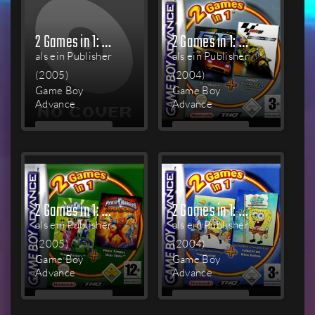
2 Games in 1: Finding Nemo / The Incredibles
2 Games in 1: GT 3 Advance: Pro Concept Racing + Moto GP: Ultimate Racing Technology
als ein Publisher
als ein Publisher
(2005)
(2004)
Game Boy
Game Boy
Advance
Advance
MEHR
MEHR
LESEN
LESEN
2 Games in 1: Power Rangers: Time Force / Power Rangers: Ninja Storm
2 Games in 1: SpongeBob SquarePants - Battle for Bikini Bottom + SpongeBob SquarePants - Supersponge
als ein Publisher
als ein Publisher
(2005)
(2004)
Game Boy
Game Boy
Advance
Advance
MEHR
MEHR
LESEN
LESEN