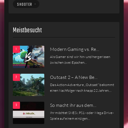
SHOOTER
Meistbesucht
Modern Gaming vs. Re…
Als Gamer sind wir hin- und hergerissen
zwischen zwei Epochen…
Outcast 2 – A New Be…
Das Action-Adventure „Outcast“ bekommt
einen Nachfolger nach knapp 22 Jahren.…
So macht ihr aus dem…
Ihr möchtet SNES-, PS1- oder Mega Drive-
Spiele auf einem einzigen…