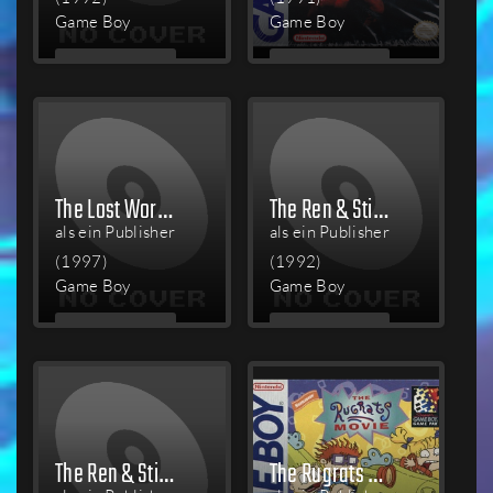
Game Boy
Game Boy
MEHR
MEHR
LESEN
LESEN
The Lost World: Jurassic Park
The Ren & Stimpy Show: Space Cadet Adventures
als ein Publisher
als ein Publisher
(1997)
(1992)
Game Boy
Game Boy
MEHR
MEHR
LESEN
LESEN
The Ren & Stimpy Show: Veediots!
The Rugrats Movie