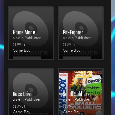
LESEN
LESEN
Home Alone 2: Lost in New York
Pit-Fighter
als ein Publisher
als ein Publisher
(1992)
(1992)
Game Boy
Game Boy
MEHR
MEHR
LESEN
LESEN
Race Drivin'
Small Soldiers
als ein Publisher
als ein Publisher
(1993)
(1998)
Game Boy
Game Boy