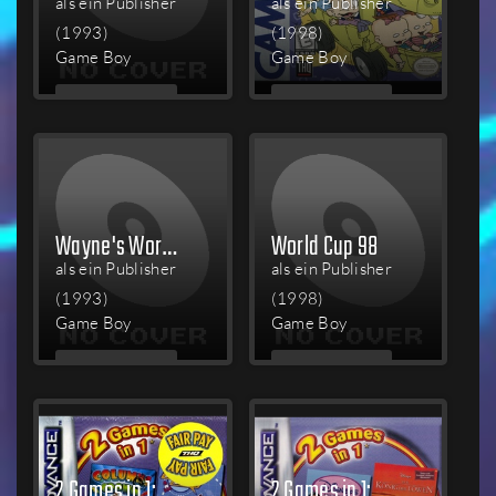
als ein Publisher
als ein Publisher
(1993)
(1998)
Game Boy
Game Boy
MEHR
MEHR
LESEN
LESEN
Wayne's World
World Cup 98
als ein Publisher
als ein Publisher
(1993)
(1998)
Game Boy
Game Boy
MEHR
MEHR
LESEN
LESEN
2 Games in 1: Columns Crown + ChuChu Rocket!
2 Games in 1: Disney Princess + Disney's The Lion King