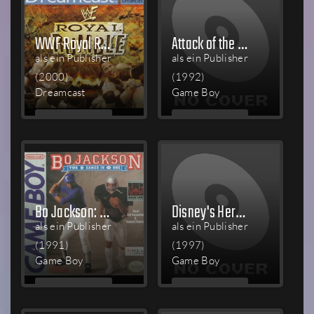
WWF Royal Rumble
Attack of the Killer Tomatoes
als ein Publisher
als ein Publisher
(2000)
(1992)
Dreamcast
Game Boy
MEHR
MEHR
LESEN
LESEN
Bo Jackson: Two Games in One
Disney's Hercules
als ein Publisher
als ein Publisher
(1991)
(1997)
Game Boy
Game Boy
MEHR
MEHR
LESEN
LESEN