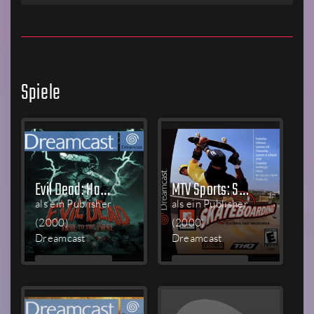
Spiele
Evil Dead: Hail to the King
MTV Sports: Skateboarding
als ein Publisher
als ein Publisher
(2000)
(2000)
Dreamcast
Dreamcast
MEHR
MEHR
LESEN
LESEN