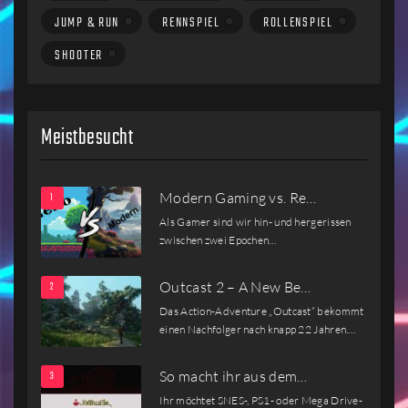
JUMP & RUN
RENNSPIEL
ROLLENSPIEL
SHOOTER
Meistbesucht
Modern Gaming vs. Re…
Als Gamer sind wir hin- und hergerissen
zwischen zwei Epochen…
Outcast 2 – A New Be…
Das Action-Adventure „Outcast“ bekommt
einen Nachfolger nach knapp 22 Jahren.…
So macht ihr aus dem…
Ihr möchtet SNES-, PS1- oder Mega Drive-