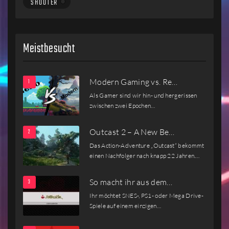
SHOOTER
Meistbesucht
Modern Gaming vs. Re…
Als Gamer sind wir hin- und hergerissen
zwischen zwei Epochen…
Outcast 2 – A New Be…
Das Action-Adventure „Outcast“ bekommt
einen Nachfolger nach knapp 22 Jahren.…
So macht ihr aus dem…
Ihr möchtet SNES-, PS1- oder Mega Drive-
Spiele auf einem einzigen…