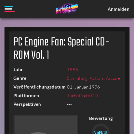
Anmelden
PC Engine Fan: Special CD-
ROM Vol. 1
Jahr
1996
Genre
Sammlung
,
Action
,
Arcade
Veröffentlichungsdatum
01. Januar 1996
Plattformen
TurboGrafx CD
Perspektiven
---
Bewertung
NaN/10