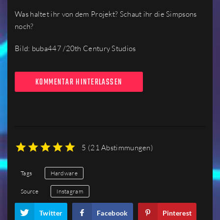
Was haltet ihr von dem Projekt? Schaut ihr die Simpsons
noch?
Bild: buba447 /20th Century Studios
KOMMENTAR HINTERLASSEN
5
(
21 Abstimmungen
)
1
2
3
4
5
Tags
Hardware
Source
Instagram
Twitter
Facebook
Pinterest