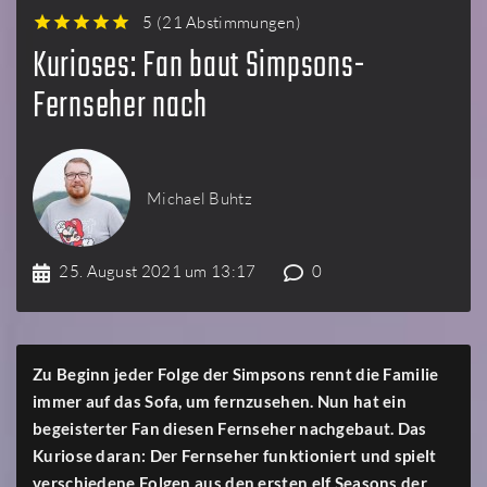
5
(
21 Abstimmungen
)
1
2
3
4
5
Kurioses: Fan baut Simpsons-
Fernseher nach
Michael Buhtz
25. August 2021 um 13:17
0
Zu Beginn jeder Folge der Simpsons rennt die Familie
immer auf das Sofa, um fernzusehen. Nun hat ein
begeisterter Fan diesen Fernseher nachgebaut. Das
Kuriose daran: Der Fernseher funktioniert und spielt
verschiedene Folgen aus den ersten elf Seasons der