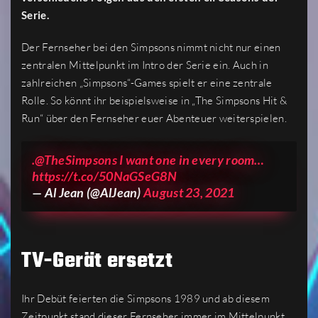
Serie.
Der Fernseher bei den Simpsons nimmt nicht nur einen
zentralen Mittelpunkt im Intro der Serie ein. Auch in
zahlreichen „Simpsons“-Games spielt er eine zentrale
Rolle. So könnt ihr beispielsweise in „The Simpsons Hit &
Run“ über den Fernseher euer Abenteuer weiterspielen.
.
@TheSimpsons
I want one in every room…
https://t.co/50NaGSeG8N
— Al Jean (@AlJean)
August 23, 2021
TV-Gerät ersetzt
Ihr Debüt feierten die Simpsons 1989 und ab diesem
Zeitpunkt stand dieser Fernseher immer im Mittelpunkt,