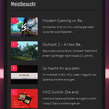
Meistbesucht
Modern Gaming vs. Re…
Als Gamer sind wir hin- und hergerissen
zwischen zwei Epochen…
Outcast 2 – A New Be…
Das Action-Adventure „Outcast“ bekommt
einen Nachfolger nach knapp 22 Jahren.…
So macht ihr aus dem…
Ihr möchtet SNES-, PS1- oder Mega Drive-
Spiele auf einem einzigen…
MIG Switch: Die erst…
Mehrere Spiele auf einem einzigen Switch-
Modul? Das würde einiges an…