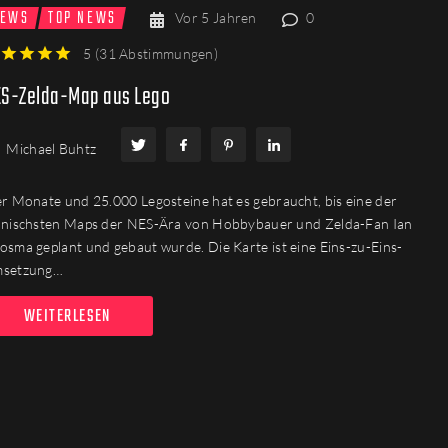
EWS
TOP NEWS
Vor 5 Jahren
0
5
(
31 Abstimmungen
)
2
3
4
5
S-Zelda-Map aus Lego
Michael Buhtz
er Monate und 25.000 Legosteine hat es gebraucht, bis eine der
onischsten Maps der NES-Ära von Hobbybauer und Zelda-Fan Ian
osma geplant und gebaut wurde. Die Karte ist eine Eins-zu-Eins-
setzung…
WEITERLESEN