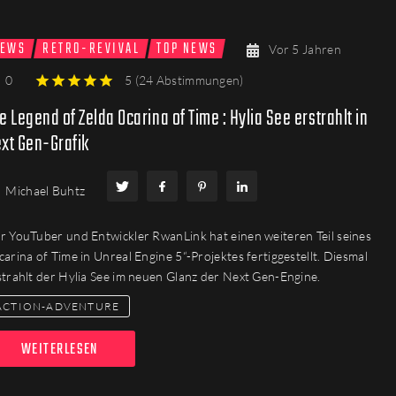
EWS
RETRO-REVIVAL
TOP NEWS
Vor 5 Jahren
0
5
(
24 Abstimmungen
)
1
2
3
4
5
e Legend of Zelda Ocarina of Time : Hylia See erstrahlt in
xt Gen-Grafik
Michael Buhtz
r YouTuber und Entwickler RwanLink hat einen weiteren Teil seines
carina of Time in Unreal Engine 5“-Projektes fertiggestellt. Diesmal
strahlt der Hylia See im neuen Glanz der Next Gen-Engine.
ACTION-ADVENTURE
WEITERLESEN