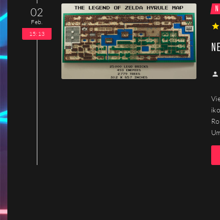
N
02
Feb.
1
15:13
NE
Vi
ik
Ro
Um