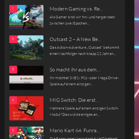
Modern Gaming vs. Re…
Als Gamer sind wir hin- und hergerissen
zwischen zwei Epochen…
Outcast 2 – A New Be…
Das Action-Adventure „Outcast“ bekommt
einen Nachfolger nach knapp 22 Jahren.…
So macht ihr aus dem…
Ihr möchtet SNES-, PS1- oder Mega Drive-
Spiele auf einem einzigen…
MIG Switch: Die erst…
Mehrere Spiele auf einem einzigen Switch-
Modul? Das würde einiges an…
Mario Kart 64: Funra…
Die Fangruppe Mario Kart 64 HD befasst