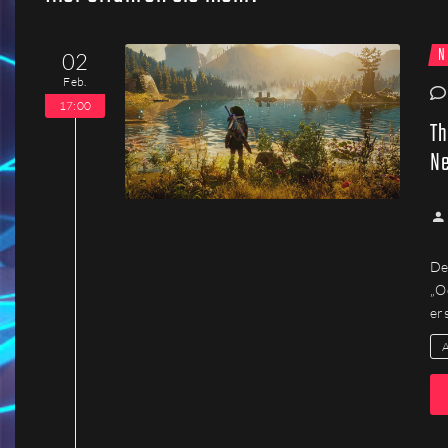
Firmen
N
02
Menschen
Feb.
17:00
Th
Ne
De
„O
er