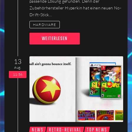
passende Lösung gefunden. Denn der
Zubehörhersteller Hyperkin hat einen neuen No-
Drift-Stick…
HARDWARE
WEITERLESEN
13
Aug.
11:56
NEWS
RETRO-REVIVAL
TOP NEWS