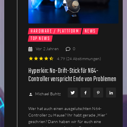
HARDWARE / PLATTFORM
NEWS
TOP NEWS
Vor 2 Jahren
0
4.79
(
24 Abstimmungen
)
1
2
3
4
5
Hyperkin: No-Drift-Stick für N64-
Controller verspricht Ende von Problemen
Michael Buhtz
Wer hat auch einen ausgelutschten N64-
Controller zu Hause? Ihr habt gerade „Hier“
geschrien? Dann haben wir für euch eine