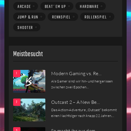
ARCADE
BEAT´EM UP
HARDWARE
JUMP & RUN
RENNSPIEL
ROLLENSPIEL
SHOOTER
Meistbesucht
Modern Gaming vs. Re…
Als Gamer sind wir hin- und hergerissen
zwischen zwei Epochen…
Outcast 2 – A New Be…
Das Action-Adventure „Outcast“ bekommt
einen Nachfolger nach knapp 22 Jahren.…
So macht ihr aus dem…