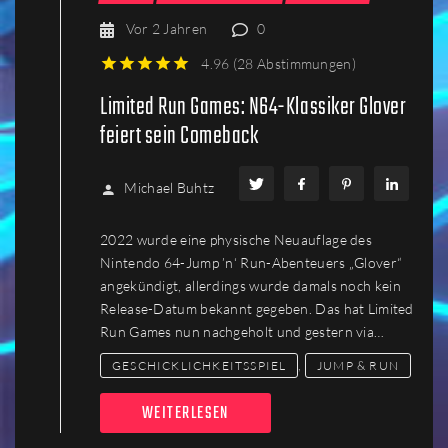
Vor 2 Jahren
0
4.96
(
28 Abstimmungen
)
1
2
3
4
5
Limited Run Games: N64-Klassiker Glover
feiert sein Comeback
Michael Buhtz
2022 wurde eine physische Neuauflage des
Nintendo 64-Jump ’n‘ Run-Abenteuers „Glover“
angekündigt, allerdings wurde damals noch kein
Release-Datum bekannt gegeben. Das hat Limited
Run Games nun nachgeholt und gestern via…
,
GESCHICKLICHKEITSSPIEL
JUMP & RUN
WEITERLESEN