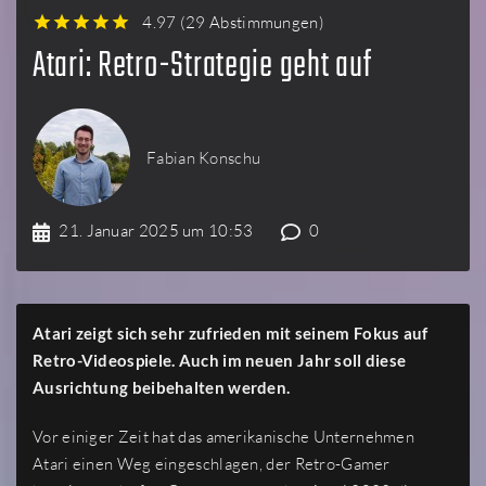
4.97
(
29 Abstimmungen
)
1
2
3
4
5
Atari: Retro-Strategie geht auf
Fabian Konschu
21. Januar 2025 um 10:53
0
Atari zeigt sich sehr zufrieden mit seinem Fokus auf
Retro-Videospiele. Auch im neuen Jahr soll diese
Ausrichtung beibehalten werden.
Vor einiger Zeit hat das amerikanische Unternehmen
Atari einen Weg eingeschlagen, der Retro-Gamer