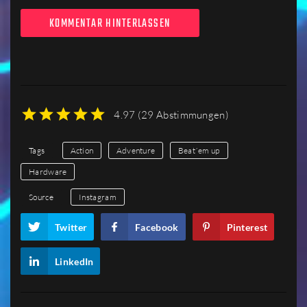
KOMMENTAR HINTERLASSEN
4.97
(
29 Abstimmungen
)
1
2
3
4
5
Tags
Action
Adventure
Beat´em up
Hardware
Source
Instagram
Twitter
Facebook
Pinterest
LinkedIn