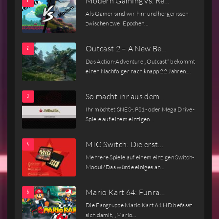
Modern Gaming vs. Re…
Als Gamer sind wir hin- und hergerissen
zwischen zwei Epochen…
Outcast 2 – A New Be…
Das Action-Adventure „Outcast“ bekommt
einen Nachfolger nach knapp 22 Jahren.…
So macht ihr aus dem…
Ihr möchtet SNES-, PS1- oder Mega Drive-
Spiele auf einem einzigen…
MIG Switch: Die erst…
Mehrere Spiele auf einem einzigen Switch-
Modul? Das würde einiges an…
Mario Kart 64: Funra…
Die Fangruppe Mario Kart 64 HD befasst
sich damit, „Mario…